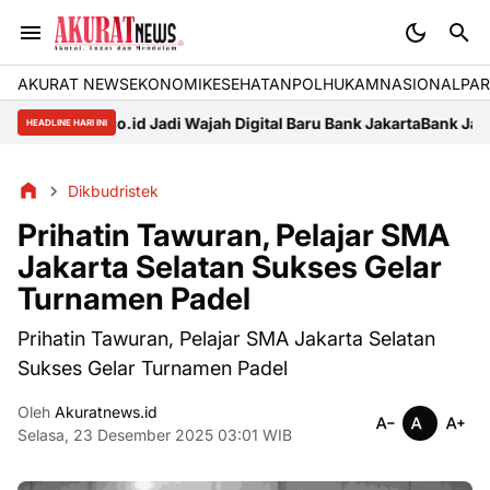
AKURAT NEWS
EKONOMI
KESEHATAN
POLHUKAM
NASIONAL
PAR
ta.co.id Jadi Wajah Digital Baru Bank Jakarta
Bank Jakarta-Persija
HEADLINE HARI INI
Dikbudristek
Prihatin Tawuran, Pelajar SMA
Jakarta Selatan Sukses Gelar
Turnamen Padel
Prihatin Tawuran, Pelajar SMA Jakarta Selatan
Sukses Gelar Turnamen Padel
Oleh
Akuratnews.id
Selasa, 23 Desember 2025 03:01 WIB