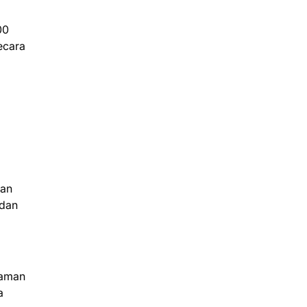
00
ecara
dan
 dan
taman
a