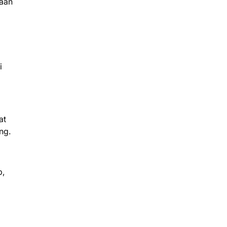
gaan
i
at
ung.
p,