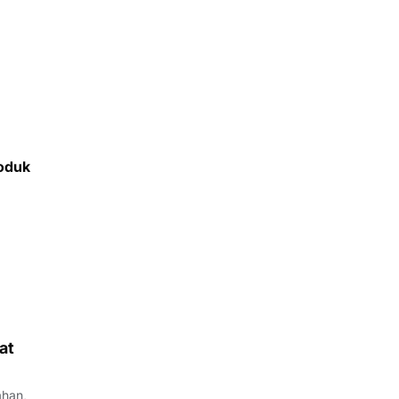
oduk
at
ahan,