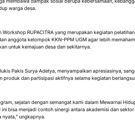
pi juga membawa dampak sosial berupa kebersamaan, kebang
hidup warga desa.
tan Workshop RUPACITRA yang merupakan kegiatan pelatihan
a dan anggota kelompok KKN-PPM UGM agar lebih memaham
akan untuk kemajuan desa dan sekitarnya.
kis Pakis Surya Adetya, menyampaikan apresiasinya, sang
n produk dan partisipasi aktifnya selama kegiatan berlangs
program, sejalan dengan semangat kami dalam Mewarnai Hidu
ni bisa menjadi contoh sinergi antara akademisi dan sektor
 nyata,” ungkapnya.