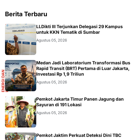
Berita Terbaru
DIKBUDRISTEK
LLDikti III Terjunkan Delegasi 29 Kampus
untuk KKN Tematik di Sumbar
Agustus 05, 2026
R
Medan Jadi Laboratorium Transformasi Bus
Rapid Transit (BRT) Pertama di Luar Jakarta,
E
N
E
R
G
I
D
A
N
I
N
F
R
A
S
T
R
U
K
T
U
Investasi Rp 1,9 Triliun
Agustus 05, 2026
AKURATNEWS
Pemkot Jakarta Timur Panen Jagung dan
Sayuran di 191 Lokasi
Agustus 05, 2026
Pemkot Jaktim Perkuat Deteksi Dini TBC