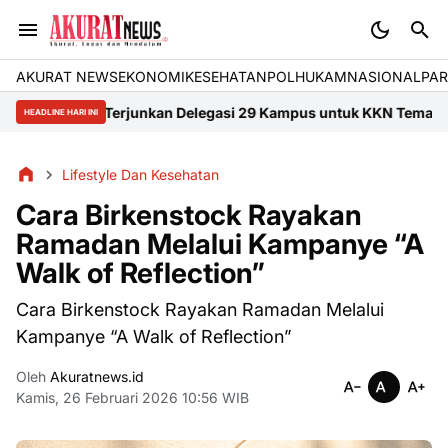
AKURAT NEWS
EKONOMI
KESEHATAN
POLHUKAM
NASIONAL
PAR
i III Terjunkan Delegasi 29 Kampus untuk KKN Tematik di Sumbar
M
HEADLINE HARI INI
Lifestyle Dan Kesehatan
Cara Birkenstock Rayakan
Ramadan Melalui Kampanye “A
Walk of Reflection”
Cara Birkenstock Rayakan Ramadan Melalui
Kampanye “A Walk of Reflection”
Oleh
Akuratnews.id
Kamis, 26 Februari 2026 10:56 WIB