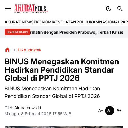
AKURAT NEWS
EKONOMI
KESEHATAN
POLHUKAM
NASIONAL
PAR
g Prihatin dengan Presiden Prabowo, Terkait Krisis Energi di Kalt
HEADLINE HARI INI
Dikbudristek
BINUS Menegaskan Komitmen
Hadirkan Pendidikan Standar
Global di PPTJ 2026
BINUS Menegaskan Komitmen Hadirkan
Pendidikan Standar Global di PPTJ 2026
Oleh
Akuratnews.id
Minggu, 8 Februari 2026 17:55 WIB