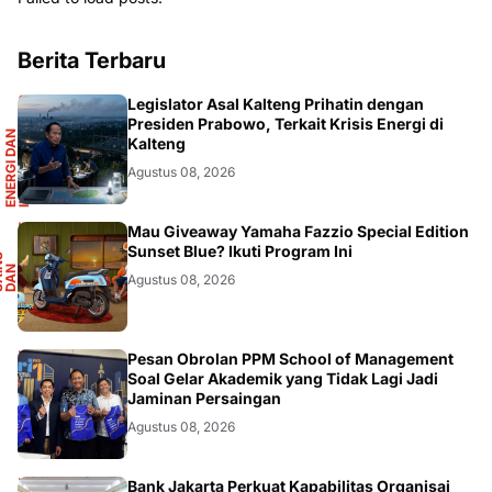
Berita Terbaru
R
Legislator Asal Kalteng Prihatin dengan
Presiden Prabowo, Terkait Krisis Energi di
E
N
E
R
G
I
D
A
N
I
N
F
R
A
S
T
R
U
K
T
U
Kalteng
Agustus 08, 2026
F
Mau Giveaway Yamaha Fazzio Special Edition
Sunset Blue? Ikuti Program Ini
S
A
I
N
S
D
A
O
T
M
O
T
I
N
O
Agustus 08, 2026
DIKBUDRISTEK
Pesan Obrolan PPM School of Management
Soal Gelar Akademik yang Tidak Lagi Jadi
Jaminan Persaingan
Agustus 08, 2026
Bank Jakarta Perkuat Kapabilitas Organisai