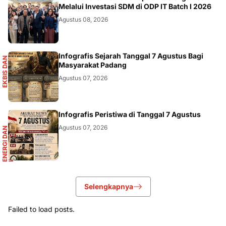
DIKBUDRISTEK
Melalui Investasi SDM di ODP IT Batch I 2026
Agustus 08, 2026
S
Infografis Sejarah Tanggal 7 Agustus Bagi
E
K
B
I
S
D
A
N
I
N
F
O
G
R
A
F
I
Masyarakat Padang
Agustus 07, 2026
R
Infografis Peristiwa di Tanggal 7 Agustus
Agustus 07, 2026
E
N
E
R
G
I
D
A
N
I
N
F
R
A
S
T
R
U
K
T
U
Selengkapnya
Failed to load posts.