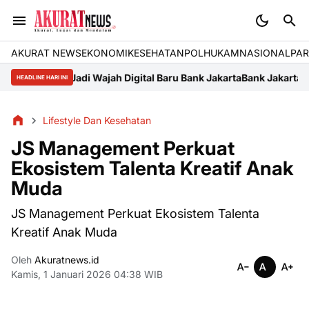
AKURAT NEWS
EKONOMI
KESEHATAN
POLHUKAM
NASIONAL
PAR
o.id Jadi Wajah Digital Baru Bank Jakarta
Bank Jakarta-Persija "Un
HEADLINE HARI INI
Lifestyle Dan Kesehatan
JS Management Perkuat
Ekosistem Talenta Kreatif Anak
Muda
JS Management Perkuat Ekosistem Talenta
Kreatif Anak Muda
Oleh
Akuratnews.id
Kamis, 1 Januari 2026 04:38 WIB