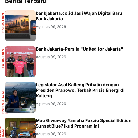
Berita Terbaru
S
bankjakarta.co.id Jadi Wajah Digital Baru
E
K
B
I
S
D
A
N
I
N
F
O
G
R
A
F
I
Bank Jakarta
Agustus 09, 2026
S
Bank Jakarta-Persija "United for Jakarta"
E
K
B
I
S
D
A
N
I
N
F
O
G
R
A
F
I
Agustus 09, 2026
R
Legislator Asal Kalteng Prihatin dengan
Presiden Prabowo, Terkait Krisis Energi di
E
N
E
R
G
I
D
A
N
I
N
F
R
A
S
T
R
U
K
T
U
Kalteng
Agustus 08, 2026
F
Mau Giveaway Yamaha Fazzio Special Edition
Sunset Blue? Ikuti Program Ini
S
A
I
N
S
D
A
O
T
M
O
T
I
N
O
Agustus 08, 2026