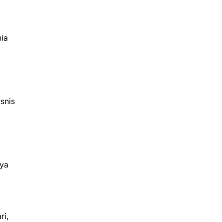
ia
snis
nya
ri,