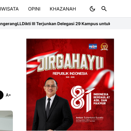
IWISATA
OPINI
KHAZANAH
I Terjunkan Delegasi 29 Kampus untuk KKN Tematik di Sumbar
Medan