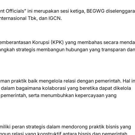
t Officials” ini merupakan sesi ketiga, BEGWG diselenggar
ternasional Tbk, dan IGCN.
i Pemberantasan Korupsi (KPK) yang membahas secara mend
angkah strategis membangun hubungan yang transparan da
aman praktik baik mengelola relasi dengan pemerintah. Hal in
h dalam bagaimana kolaborasi yang beretika dapat dikelola
n pemerintah, serta menumbuhkan kepercayaan yang
iki peran strategis dalam mendorong praktik bisnis yang
un relasi yang konstruktif antara bisnis dan pemerintah.