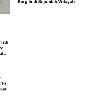
Bergilir di Sejumlah Wilayah
njadi
ng-
saha
a
GCN)
baik