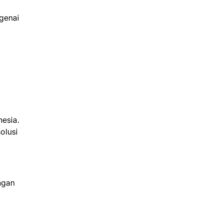
ngenai
nesia.
olusi
ngan