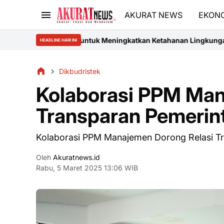
AKURAT NEWS
EKON
igital untuk Meningkatkan Ketahanan Lingkungan dan Nilai Ekono
HEADLINE HARI INI
Dikbudristek
Kolaborasi PPM Man
Transparan Pemerint
Kolaborasi PPM Manajemen Dorong Relasi Tr
Oleh
Akuratnews.id
Rabu, 5 Maret 2025 13:06 WIB