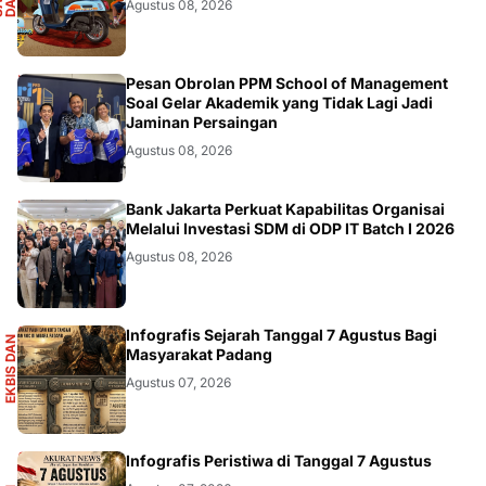
N
O
Agustus 08, 2026
DIKBUDRISTEK
Pesan Obrolan PPM School of Management
Soal Gelar Akademik yang Tidak Lagi Jadi
Jaminan Persaingan
Agustus 08, 2026
DIKBUDRISTEK
Bank Jakarta Perkuat Kapabilitas Organisai
Melalui Investasi SDM di ODP IT Batch I 2026
Agustus 08, 2026
S
Infografis Sejarah Tanggal 7 Agustus Bagi
E
K
B
I
S
D
A
N
I
N
F
O
G
R
A
F
I
Masyarakat Padang
Agustus 07, 2026
Infografis Peristiwa di Tanggal 7 Agustus