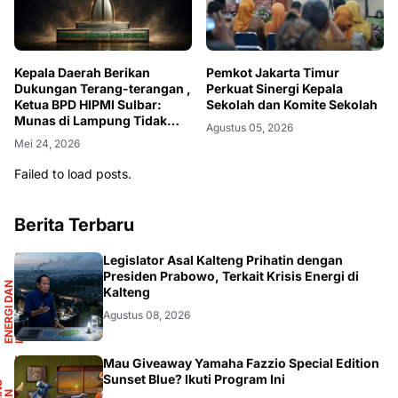
Kepala Daerah Berikan
Pemkot Jakarta Timur
Dukungan Terang-terangan ,
Perkuat Sinergi Kepala
Ketua BPD HIPMI Sulbar:
Sekolah dan Komite Sekolah
Munas di Lampung Tidak
Agustus 05, 2026
Tepat
Mei 24, 2026
Failed to load posts.
Berita Terbaru
R
Legislator Asal Kalteng Prihatin dengan
Presiden Prabowo, Terkait Krisis Energi di
E
N
E
R
G
I
D
A
N
I
N
F
R
A
S
T
R
U
K
T
U
Kalteng
Agustus 08, 2026
F
Mau Giveaway Yamaha Fazzio Special Edition
Sunset Blue? Ikuti Program Ini
S
A
I
N
S
D
A
O
T
M
O
T
I