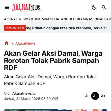
AKURAT NEWS
EKONOMI
KESEHATAN
POLHUKAM
NASIONAL
PAR
l Kalteng Prihatin dengan Presiden Prabowo, Terkait Krisis Energi 
HEADLINE HARI INI
AkuratNews
Akan Gelar Aksi Damai, Warga
Rorotan Tolak Pabrik Sampah
RDF
Akan Gelar Aksi Damai, Warga Rorotan Tolak
Pabrik Sampah RDF
Oleh
Akuratnews.id
Jumat, 21 Maret 2025 03:59 WIB