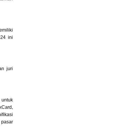
miliki
24 ini
n juri
 untuk
kCard,
fikasi
 pasar