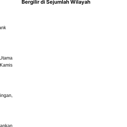
Bergilir di Sejumlah Wilayah
ank
 Utama
 Kamis
ingan,
bankan