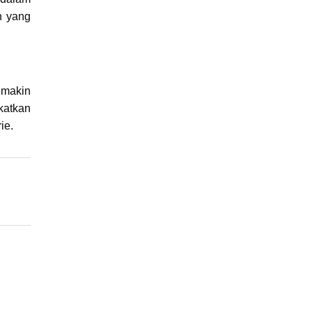
h yang
emakin
katkan
ie.