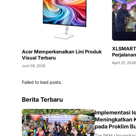
XLSMART 
Acer Memperkenalkan Lini Produk
Perjalana
Visual Terbaru
April 25, 2026
Juni 08, 2026
Failed to load posts.
Berita Terbaru
DIKBUDRISTEK
Implementasi Io
Meningkatkan K
pada Proklim B
Tim PKM Universitas