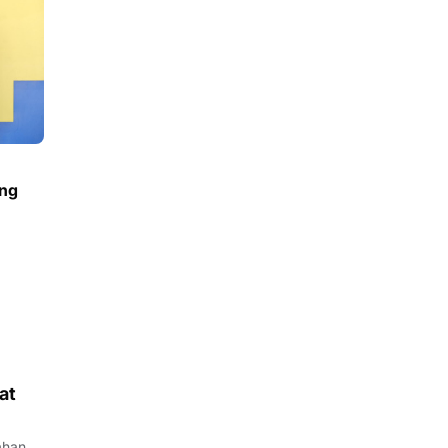
ang
at
ahan,