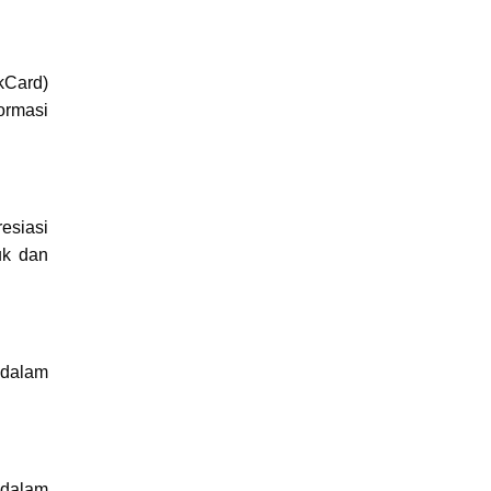
kCard)
ormasi
esiasi
uk dan
 dalam
 dalam