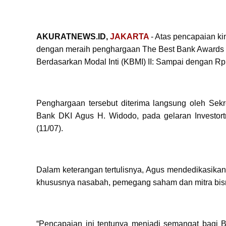
AKURATNEWS.ID,
JAKARTA
-
Atas pencapaian ki
dengan meraih penghargaan The Best Bank Awards
Berdasarkan Modal Inti (KBMI) II: Sampai dengan Rp14 
Penghargaan tersebut diterima langsung oleh Sekr
Bank DKI Agus H. Widodo, pada gelaran Investort
(11/07).
Dalam keterangan tertulisnya, Agus mendedikasika
khususnya nasabah, pemegang saham dan mitra bis
“Pencapaian ini tentunya menjadi semangat bagi 