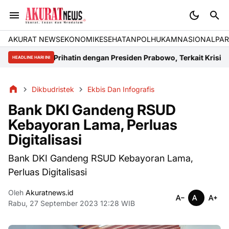
AKURAT NEWS
EKONOMI
KESEHATAN
POLHUKAM
NASIONAL
PAR
lteng Prihatin dengan Presiden Prabowo, Terkait Krisis Energi di K
HEADLINE HARI INI
Dikbudristek
Ekbis Dan Infografis
Bank DKI Gandeng RSUD
Kebayoran Lama, Perluas
Digitalisasi
Bank DKI Gandeng RSUD Kebayoran Lama,
Perluas Digitalisasi
Oleh
Akuratnews.id
Rabu, 27 September 2023 12:28 WIB