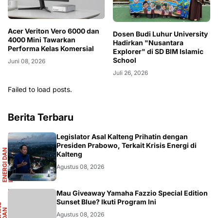
Acer Veriton Vero 6000 dan
Dosen Budi Luhur University
4000 Mini Tawarkan
Hadirkan "Nusantara
Performa Kelas Komersial
Explorer" di SD BIM Islamic
School
Juni 08, 2026
Juli 26, 2026
Failed to load posts.
Berita Terbaru
R
Legislator Asal Kalteng Prihatin dengan
Presiden Prabowo, Terkait Krisis Energi di
E
N
E
R
G
I
D
A
N
I
N
F
R
A
S
T
R
U
K
T
U
Kalteng
Agustus 08, 2026
F
Mau Giveaway Yamaha Fazzio Special Edition
Sunset Blue? Ikuti Program Ini
S
A
I
N
S
D
A
O
T
M
O
T
I
N
O
Agustus 08, 2026