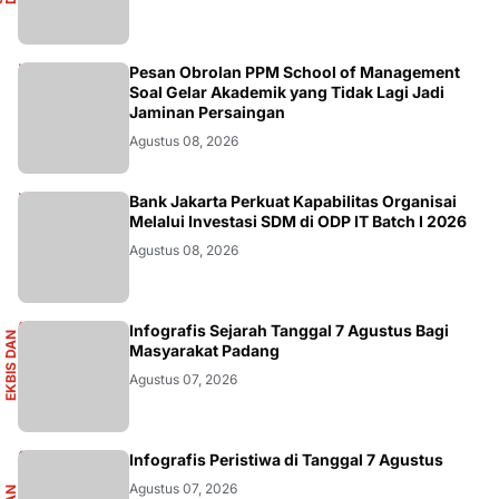
DIKBUDRISTEK
Pesan Obrolan PPM School of Management
Soal Gelar Akademik yang Tidak Lagi Jadi
Jaminan Persaingan
Agustus 08, 2026
DIKBUDRISTEK
Bank Jakarta Perkuat Kapabilitas Organisai
Melalui Investasi SDM di ODP IT Batch I 2026
Agustus 08, 2026
S
Infografis Sejarah Tanggal 7 Agustus Bagi
E
K
B
I
S
D
A
N
I
N
F
O
G
R
A
F
I
Masyarakat Padang
Agustus 07, 2026
Infografis Peristiwa di Tanggal 7 Agustus
Agustus 07, 2026