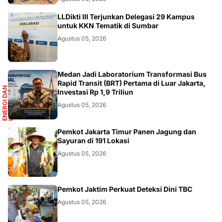
DIKBUDRISTEK
LLDikti III Terjunkan Delegasi 29 Kampus
untuk KKN Tematik di Sumbar
Agustus 05, 2026
R
Medan Jadi Laboratorium Transformasi Bus
Rapid Transit (BRT) Pertama di Luar Jakarta,
E
N
E
R
G
I
D
A
N
I
N
F
R
A
S
T
R
U
K
T
U
Investasi Rp 1,9 Triliun
Agustus 05, 2026
AKURATNEWS
Pemkot Jakarta Timur Panen Jagung dan
Sayuran di 191 Lokasi
Agustus 05, 2026
AKURATNEWS
Pemkot Jaktim Perkuat Deteksi Dini TBC
Agustus 05, 2026