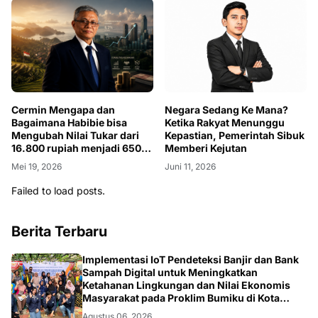
Cermin Mengapa dan
Negara Sedang Ke Mana?
Bagaimana Habibie bisa
Ketika Rakyat Menunggu
Mengubah Nilai Tukar dari
Kepastian, Pemerintah Sibuk
16.800 rupiah menjadi 6500
Memberi Kejutan
rupiah per US Dollar
Mei 19, 2026
Juni 11, 2026
Failed to load posts.
Berita Terbaru
DIKBUDRISTEK
Implementasi IoT Pendeteksi Banjir dan Bank
Sampah Digital untuk Meningkatkan
Ketahanan Lingkungan dan Nilai Ekonomis
Masyarakat pada Proklim Bumiku di Kota
Tangerang
Agustus 06, 2026