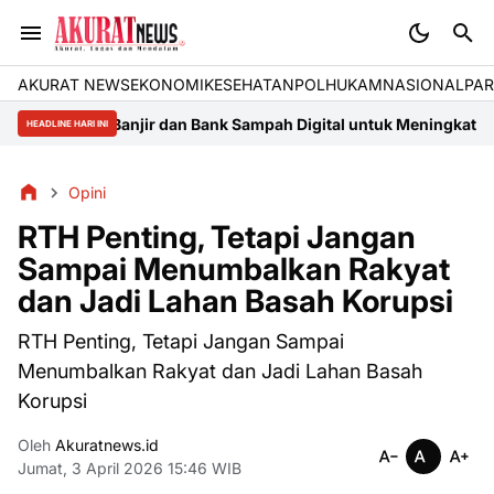
AKURAT NEWS
EKONOMI
KESEHATAN
POLHUKAM
NASIONAL
PAR
si Banjir dan Bank Sampah Digital untuk Meningkatkan Ketahanan
HEADLINE HARI INI
Opini
RTH Penting, Tetapi Jangan
Sampai Menumbalkan Rakyat
dan Jadi Lahan Basah Korupsi
RTH Penting, Tetapi Jangan Sampai
Menumbalkan Rakyat dan Jadi Lahan Basah
Korupsi
Oleh
Akuratnews.id
Jumat, 3 April 2026 15:46 WIB