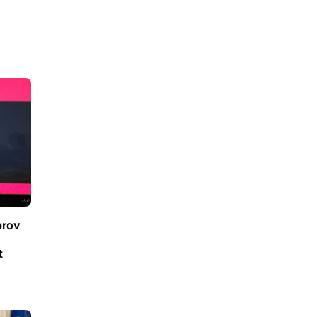
prov
t