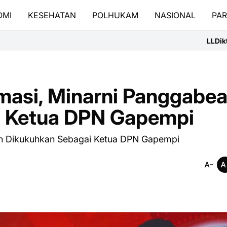
OMI
KESEHATAN
POLHUKAM
NASIONAL
PAR
LLDikti III Terjunkan Delegas
amasi, Minarni Panggabe
i Ketua DPN Gapempi
ean Dikukuhkan Sebagai Ketua DPN Gapempi