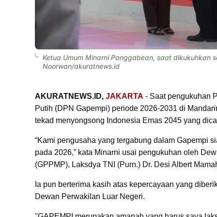
Ketua Umum Minarni Panggabean, saat dikukuhkan s
Noorwan/akuratnews.id
AKURATNEWS.ID,
JAKARTA
- Saat pengukuhan 
Putih (DPN Gapempi) periode 2026-2031 di Mandar
tekad menyongsong Indonesia Emas 2045 yang dica
“Kami pengusaha yang tergabung dalam Gapempi si
pada 2026,” kata Minarni usai pengukuhan oleh De
(GPPMP), Laksdya TNI (Purn.) Dr. Desi Albert Mamahi
Ia pun berterima kasih atas kepercayaan yang dibe
Dewan Perwakilan Luar Negeri.
"GAPEMPI merupakan amanah yang harus saya lak