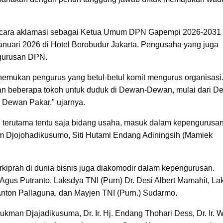
ih secara aklamasi sebagai Ketua Umum DPN Gapempi 2026-2031
nuari 2026 di Hotel Borobudur Jakarta. Pengusaha yang juga
ngurusan DPN.
enemukan pengurus yang betul-betul komit mengurus organisasi
an beberapa tokoh untuk duduk di Dewan-Dewan, mulai dari D
Dewan Pakar," ujarnya.
ng, terutama tentu saja bidang usaha, masuk dalam kepengurus
im Djojohadikusumo, Siti Hutami Endang Adiningsih (Mamiek
rkiprah di dunia bisnis juga diakomodir dalam kepengurusan.
 Agus Putranto, Laksdya TNI (Purn) Dr. Desi Albert Mamahit, L
) Anton Pallaguna, dan Mayjen TNI (Purn.) Sudarmo.
ukman Djajadikusuma, Dr. Ir. Hj. Endang Thohari Dess, Dr. Ir. W