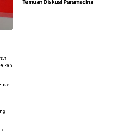
Temuan Diskusi Paramadina
rah
paikan
 Emas
ung
ah