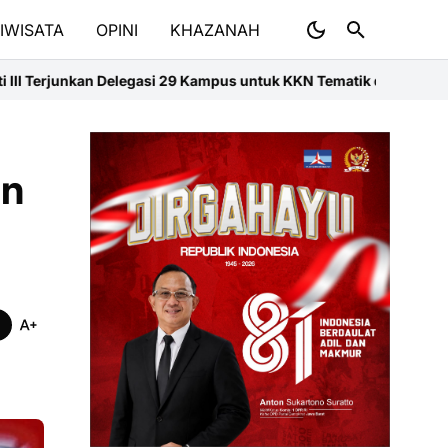
IWISATA
OPINI
KHAZANAH
i 29 Kampus untuk KKN Tematik di Sumbar
Medan Jadi Laboratorium T
an