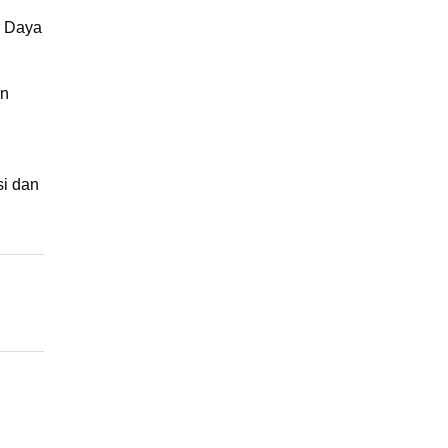
r Daya
an
si dan