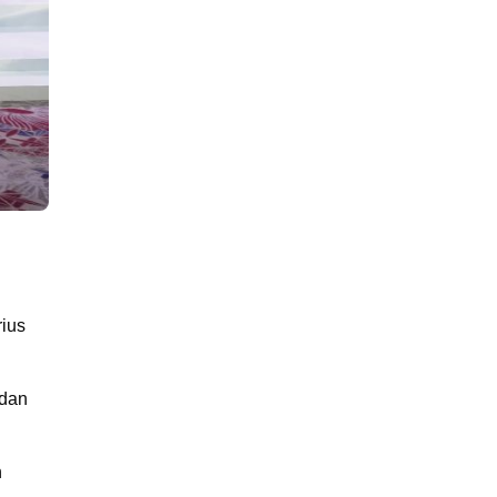
ius
 dan
n