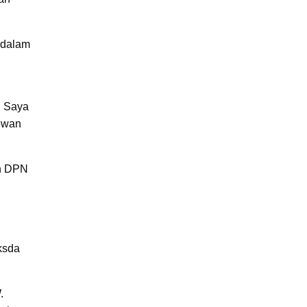
 dalam
. Saya
ewan
an DPN
aksda
.