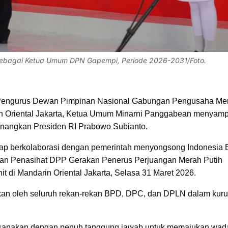
ebagai Ketua Umum DPN Gapempi, Periode 2026-2031/Foto.
Pengurus Dewan Pimpinan Nasional Gabungan Pengusaha Me
in Oriental Jakarta, Ketua Umum Minarni Panggabean menyam
nangkan Presiden RI Prabowo Subianto.
ap berkolaborasi dengan pemerintah menyongsong Indonesia
wan Penasihat DPP Gerakan Penerus Perjuangan Merah Putih
t di Mandarin Oriental Jakarta, Selasa 31 Maret 2026.
rikan oleh seluruh rekan-rekan BPD, DPC, dan DPLN dalam kur
sanakan dengan penuh tanggung jawab untuk memajukan wad