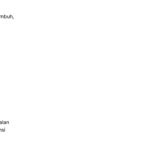
umbuh,
alan
nsi