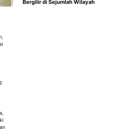
Bergilir di Sejumlah Wilayah
h,
si
g
a,
ki
man