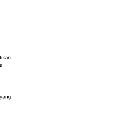
ikan.
na
 yang