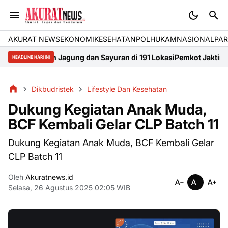
AKURAT NEWS
EKONOMI
KESEHATAN
POLHUKAM
NASIONAL
PAR
anen Jagung dan Sayuran di 191 Lokasi
Pemkot Jaktim Perkuat Det
HEADLINE HARI INI
Dikbudristek
Lifestyle Dan Kesehatan
Dukung Kegiatan Anak Muda,
BCF Kembali Gelar CLP Batch 11
Dukung Kegiatan Anak Muda, BCF Kembali Gelar
CLP Batch 11
Oleh
Akuratnews.id
Selasa, 26 Agustus 2025 02:05 WIB