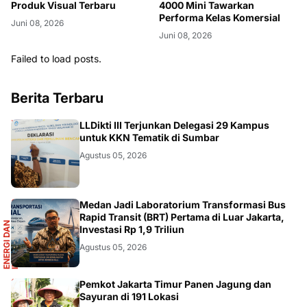
Produk Visual Terbaru
4000 Mini Tawarkan
Performa Kelas Komersial
Juni 08, 2026
Juni 08, 2026
Failed to load posts.
Berita Terbaru
DIKBUDRISTEK
LLDikti III Terjunkan Delegasi 29 Kampus
untuk KKN Tematik di Sumbar
Agustus 05, 2026
R
Medan Jadi Laboratorium Transformasi Bus
Rapid Transit (BRT) Pertama di Luar Jakarta,
E
N
E
R
G
I
D
A
N
I
N
F
R
A
S
T
R
U
K
T
U
Investasi Rp 1,9 Triliun
Agustus 05, 2026
Pemkot Jakarta Timur Panen Jagung dan
Sayuran di 191 Lokasi