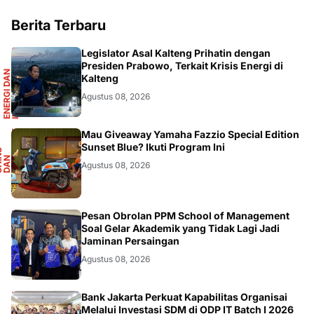
Berita Terbaru
R
Legislator Asal Kalteng Prihatin dengan
Presiden Prabowo, Terkait Krisis Energi di
E
N
E
R
G
I
D
A
N
I
N
F
R
A
S
T
R
U
K
T
U
Kalteng
Agustus 08, 2026
F
Mau Giveaway Yamaha Fazzio Special Edition
Sunset Blue? Ikuti Program Ini
S
A
I
N
S
D
A
O
T
M
O
T
I
N
O
Agustus 08, 2026
DIKBUDRISTEK
Pesan Obrolan PPM School of Management
Soal Gelar Akademik yang Tidak Lagi Jadi
Jaminan Persaingan
Agustus 08, 2026
Bank Jakarta Perkuat Kapabilitas Organisai
Melalui Investasi SDM di ODP IT Batch I 2026