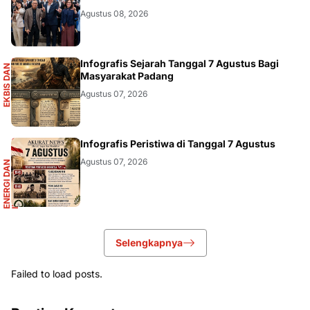
DIKBUDRISTEK
Agustus 08, 2026
S
Infografis Sejarah Tanggal 7 Agustus Bagi
E
K
B
I
S
D
A
N
I
N
F
O
G
R
A
F
I
Masyarakat Padang
Agustus 07, 2026
R
Infografis Peristiwa di Tanggal 7 Agustus
Agustus 07, 2026
E
N
E
R
G
I
D
A
N
I
N
F
R
A
S
T
R
U
K
T
U
Selengkapnya
Failed to load posts.