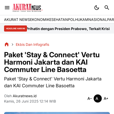
AKURAT NEWS
EKONOMI
KESEHATAN
POLHUKAM
NASIONAL
PAR
teng Prihatin dengan Presiden Prabowo, Terkait Krisis Energi di K
HEADLINE HARI INI
Ekbis Dan Infografis
Paket 'Stay & Connect' Vertu
Harmoni Jakarta dan KAI
Commuter Line Basoetta
Paket 'Stay & Connect' Vertu Harmoni Jakarta
dan KAI Commuter Line Basoetta
Oleh
Akuratnews.id
Kamis, 26 Juni 2025 12:14 WIB