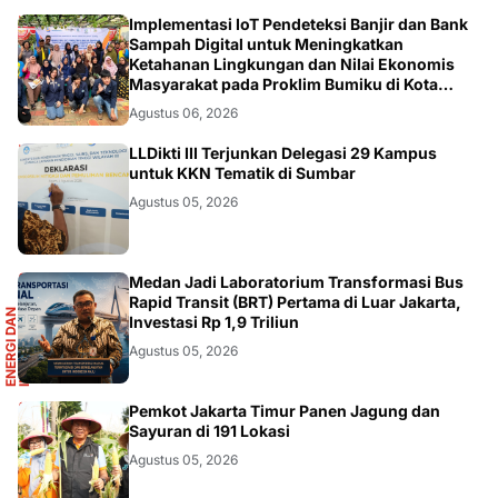
DIKBUDRISTEK
Implementasi IoT Pendeteksi Banjir dan Bank
Sampah Digital untuk Meningkatkan
Ketahanan Lingkungan dan Nilai Ekonomis
Masyarakat pada Proklim Bumiku di Kota
Tangerang
Agustus 06, 2026
DIKBUDRISTEK
LLDikti III Terjunkan Delegasi 29 Kampus
untuk KKN Tematik di Sumbar
Agustus 05, 2026
R
Medan Jadi Laboratorium Transformasi Bus
Rapid Transit (BRT) Pertama di Luar Jakarta,
E
N
E
R
G
I
D
A
N
I
N
F
R
A
S
T
R
U
K
T
U
Investasi Rp 1,9 Triliun
Agustus 05, 2026
AKURATNEWS
Pemkot Jakarta Timur Panen Jagung dan
Sayuran di 191 Lokasi
Agustus 05, 2026