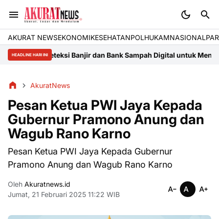
AKURAT NEWS
EKONOMI
KESEHATAN
POLHUKAM
NASIONAL
PAR
Pendeteksi Banjir dan Bank Sampah Digital untuk Meningkatkan 
HEADLINE HARI INI
AkuratNews
Pesan Ketua PWI Jaya Kepada
Gubernur Pramono Anung dan
Wagub Rano Karno
Pesan Ketua PWI Jaya Kepada Gubernur
Pramono Anung dan Wagub Rano Karno
Oleh
Akuratnews.id
Jumat, 21 Februari 2025 11:22 WIB