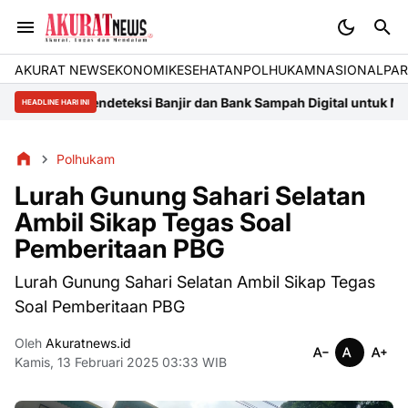
AKURAT NEWS
EKONOMI
KESEHATAN
POLHUKAM
NASIONAL
PAR
T Pendeteksi Banjir dan Bank Sampah Digital untuk Meningkatka
HEADLINE HARI INI
Polhukam
Lurah Gunung Sahari Selatan
Ambil Sikap Tegas Soal
Pemberitaan PBG
Lurah Gunung Sahari Selatan Ambil Sikap Tegas
Soal Pemberitaan PBG
Oleh
Akuratnews.id
Kamis, 13 Februari 2025 03:33 WIB