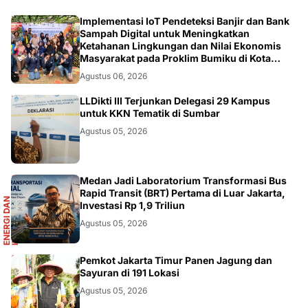
DIKBUDRISTEK
Implementasi IoT Pendeteksi Banjir dan Bank
Sampah Digital untuk Meningkatkan
Ketahanan Lingkungan dan Nilai Ekonomis
Masyarakat pada Proklim Bumiku di Kota
Tangerang
Agustus 06, 2026
DIKBUDRISTEK
LLDikti III Terjunkan Delegasi 29 Kampus
untuk KKN Tematik di Sumbar
Agustus 05, 2026
R
Medan Jadi Laboratorium Transformasi Bus
Rapid Transit (BRT) Pertama di Luar Jakarta,
E
N
E
R
G
I
D
A
N
I
N
F
R
A
S
T
R
U
K
T
U
Investasi Rp 1,9 Triliun
Agustus 05, 2026
AKURATNEWS
Pemkot Jakarta Timur Panen Jagung dan
Sayuran di 191 Lokasi
Agustus 05, 2026