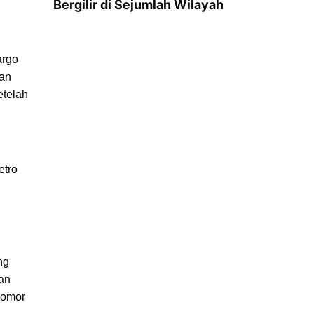
Bergilir di Sejumlah Wilayah
argo
han
etelah
etro
ng
an
nomor