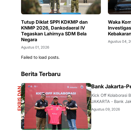
Tutup Diklat SPPI KDKMP dan
Waka Komi
KNMP 2026, Dankodaeral IV
Investiga
Tegaskan Lahirnya SDM Bela
Kebakaran
Negara
Agustus 04, 
Agustus 01, 2026
Failed to load posts.
Berita Terbaru
S
Bank Jakarta-Pe
E
K
B
I
S
D
A
N
I
N
F
O
G
R
A
F
I
Kick Off Kolaborasi
JAKARTA - Bank Jaka
Partner dalam menga
Agustus 09, 2026
kolaborasi bertajuk 