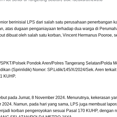
enior berinisial LPS dari salah satu perusahaan penerbangan k
tan, atas dugaan penganiayaan terhadap dua warga di Peruma
but dibuat oleh salah satu korban, Vincent Hermanus Pooroe, s
4/SPKT/Polsek Pondok Aren/Polres Tangerang Selatan/Polda M
dikan (Sprinlidik) Nomor: SP.Lidik/145/X/2024/Sek. Aren terkait
51 KUHP.
rsebut pada Jumat, 8 November 2024. Menurutnya, kekerasan ya
ber 2024. Namun, pada hari yang sama, LPS juga membuat lapor
 menjadi korban pengeroyokan sesuai Pasal 170 KUHP, dengan 