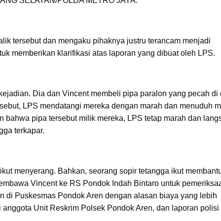
ERANG SELATAN/POLDA METRO JAYA.
ik tersebut dan mengaku pihaknya justru terancam menjadi
ntuk memberikan klarifikasi atas laporan yang dibuat oleh LPS.
ejadian. Dia dan Vincent membeli pipa paralon yang pecah di 
rsebut, LPS mendatangi mereka dengan marah dan menuduh m
an bahwa pipa tersebut milik mereka, LPS tetap marah dan lan
ga terkapar.
 ikut menyerang. Bahkan, seorang sopir tetangga ikut membant
n membawa Vincent ke RS Pondok Indah Bintaro untuk pemeriksa
an di Puskesmas Pondok Aren dengan alasan biaya yang lebih
 anggota Unit Reskrim Polsek Pondok Aren, dan laporan polisi 