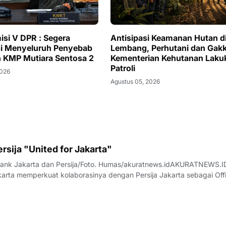
si V DPR : Segera
Antisipasi Keamanan Hutan d
si Menyeluruh Penyebab
Lembang, Perhutani dan Ga
 KMP Mutiara Sentosa 2
Kementerian Kehutanan Laku
Patroli
2026
Agustus 05, 2026
rsija "United for Jakarta"
 Bank Jakarta dan Persija/Foto. Humas/akuratnews.idAKURATNEWS.I
rta memperkuat kolaborasinya dengan Persija Jakarta sebagai Offi
rungi musim kompetisi 2026 - 2027. Lebih dari sekadar sponsorshi
“United for Jakarta"