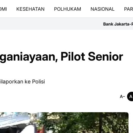
OMI
KESEHATAN
POLHUKAM
NASIONAL
PAR
Bank Jakarta-Persija "United for Jak
aniayaan, Pilot Senior
laporkan ke Polisi