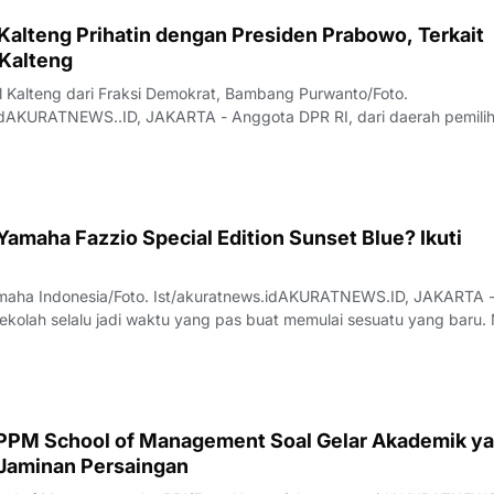
 Kalteng Prihatin dengan Presiden Prabowo, Terkait
 Kalteng
 Kalteng dari Fraksi Demokrat, Bambang Purwanto/Foto.
idAKURATNEWS..ID, JAKARTA - Anggota DPR RI, dari daerah pemili
(Kalteng) Bambang Purwanto, mengaku kasihan dengan Presiden P
miliki anak buah yang tidak profesion
amaha Fazzio Special Edition Sunset Blue? Ikuti
maha Indonesia/Foto. Ist/akuratnews.idAKURATNEWS.ID, JAKARTA 
kolah selalu jadi waktu yang pas buat memulai sesuatu yang baru. 
kolah, outfit, sampai kendaraan yang dipakai buat beraktivitas setia
but, Yamaha In
ol of Management Soal Gelar Akademik yang
 Jaminan Persaingan