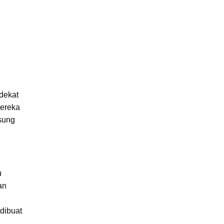
dekat
ereka
gsung
u
an
dibuat