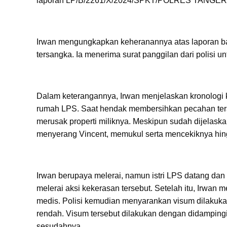
laporan LP/B/2261/X/2024/SPKT/POLRES TANG
Irwan mengungkapkan keheranannya atas laporan bal
tersangka. Ia menerima surat panggilan dari polisi u
Dalam keterangannya, Irwan menjelaskan kronologi k
rumah LPS. Saat hendak membersihkan pecahan te
merusak properti miliknya. Meskipun sudah dijelask
menyerang Vincent, memukul serta mencekiknya hing
Irwan berupaya melerai, namun istri LPS datang dan
melerai aksi kekerasan tersebut. Setelah itu, Irwa
medis. Polisi kemudian menyarankan visum dilakuk
rendah. Visum tersebut dilakukan dengan didampingi
sesudahnya.