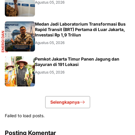
DIKBUDRISTEK
Agustus 05, 2026
R
Medan Jadi Laboratorium Transformasi Bus
Rapid Transit (BRT) Pertama di Luar Jakarta,
E
N
E
R
G
I
D
A
N
I
N
F
R
A
S
T
R
U
K
T
U
Investasi Rp 1,9 Triliun
Agustus 05, 2026
AKURATNEWS
Pemkot Jakarta Timur Panen Jagung dan
Sayuran di 191 Lokasi
Agustus 05, 2026
Selengkapnya
Failed to load posts.
Posting Komentar