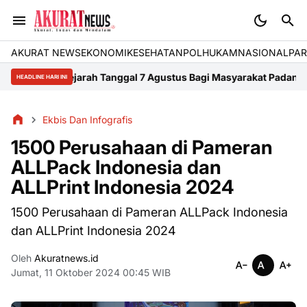
AKURAT NEWS
EKONOMI
KESEHATAN
POLHUKAM
NASIONAL
PAR
afis Sejarah Tanggal 7 Agustus Bagi Masyarakat Padang
Infografi
HEADLINE HARI INI
Ekbis Dan Infografis
1500 Perusahaan di Pameran
ALLPack Indonesia dan
ALLPrint Indonesia 2024
1500 Perusahaan di Pameran ALLPack Indonesia
dan ALLPrint Indonesia 2024
Oleh
Akuratnews.id
Jumat, 11 Oktober 2024 00:45 WIB