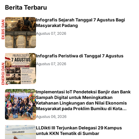
Berita Terbaru
S
Infografis Sejarah Tanggal 7 Agustus Bagi
E
K
B
I
S
D
A
N
I
N
F
O
G
R
A
F
I
Masyarakat Padang
Agustus 07, 2026
R
Infografis Peristiwa di Tanggal 7 Agustus
Agustus 07, 2026
E
N
E
R
G
I
D
A
N
I
N
F
R
A
S
T
R
U
K
T
U
DIKBUDRISTEK
Implementasi IoT Pendeteksi Banjir dan Bank
Sampah Digital untuk Meningkatkan
Ketahanan Lingkungan dan Nilai Ekonomis
Masyarakat pada Proklim Bumiku di Kota
Tangerang
Agustus 06, 2026
LLDikti III Terjunkan Delegasi 29 Kampus
untuk KKN Tematik di Sumbar