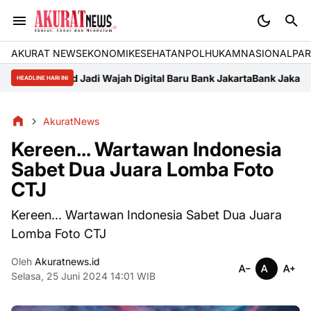
AKURAT NEWS
EKONOMI
KESEHATAN
POLHUKAM
NASIONAL
PAR
o.id Jadi Wajah Digital Baru Bank Jakarta
Bank Jakarta-Persija "Un
HEADLINE HARI INI
AkuratNews
Kereen... Wartawan Indonesia
Sabet Dua Juara Lomba Foto
CTJ
Kereen... Wartawan Indonesia Sabet Dua Juara
Lomba Foto CTJ
Oleh
Akuratnews.id
Selasa, 25 Juni 2024 14:01 WIB