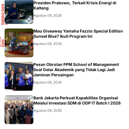
R
Presiden Prabowo, Terkait Krisis Energi di
E
N
E
R
G
I
D
A
N
I
N
F
R
A
S
T
R
U
K
T
U
Kalteng
Agustus 08, 2026
F
Mau Giveaway Yamaha Fazzio Special Edition
Sunset Blue? Ikuti Program Ini
S
A
I
N
S
D
A
O
T
M
O
T
I
N
O
Agustus 08, 2026
DIKBUDRISTEK
Pesan Obrolan PPM School of Management
Soal Gelar Akademik yang Tidak Lagi Jadi
Jaminan Persaingan
Agustus 08, 2026
DIKBUDRISTEK
Bank Jakarta Perkuat Kapabilitas Organisai
Melalui Investasi SDM di ODP IT Batch I 2026
Agustus 08, 2026