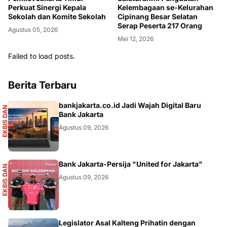
Perkuat Sinergi Kepala
Kelembagaan se-Kelurahan
Sekolah dan Komite Sekolah
Cipinang Besar Selatan
Serap Peserta 217 Orang
Agustus 05, 2026
Mei 12, 2026
Failed to load posts.
Berita Terbaru
S
bankjakarta.co.id Jadi Wajah Digital Baru
E
K
B
I
S
D
A
N
I
N
F
O
G
R
A
F
I
Bank Jakarta
Agustus 09, 2026
S
Bank Jakarta-Persija "United for Jakarta"
E
K
B
I
S
D
A
N
I
N
F
O
G
R
A
F
I
Agustus 09, 2026
Legislator Asal Kalteng Prihatin dengan