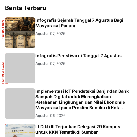
Berita Terbaru
S
Infografis Sejarah Tanggal 7 Agustus Bagi
E
K
B
I
S
D
A
N
I
N
F
O
G
R
A
F
I
Masyarakat Padang
Agustus 07, 2026
R
Infografis Peristiwa di Tanggal 7 Agustus
Agustus 07, 2026
E
N
E
R
G
I
D
A
N
I
N
F
R
A
S
T
R
U
K
T
U
DIKBUDRISTEK
Implementasi IoT Pendeteksi Banjir dan Bank
Sampah Digital untuk Meningkatkan
Ketahanan Lingkungan dan Nilai Ekonomis
Masyarakat pada Proklim Bumiku di Kota
Tangerang
Agustus 06, 2026
LLDikti III Terjunkan Delegasi 29 Kampus
untuk KKN Tematik di Sumbar