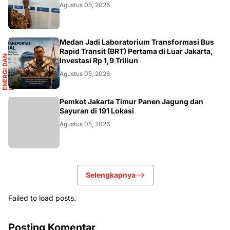
DIKBUDRISTEK
Agustus 05, 2026
R
Medan Jadi Laboratorium Transformasi Bus
Rapid Transit (BRT) Pertama di Luar Jakarta,
E
N
E
R
G
I
D
A
N
I
N
F
R
A
S
T
R
U
K
T
U
Investasi Rp 1,9 Triliun
Agustus 05, 2026
AKURATNEWS
Pemkot Jakarta Timur Panen Jagung dan
Sayuran di 191 Lokasi
Agustus 05, 2026
Selengkapnya
Failed to load posts.
Posting Komentar