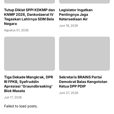
Tutup Diklat SPPI KDKMP dan
Legislator Ingatkan
KNMP 2026, Dankodaeral IV
Pentingnya Jaga
Tegaskan Lahirnya SDM Bela
Ketersediaan Air
Negara
Juni 18, 2026
Agustus 01, 2026
Tiga Dekade Mangkrak, DPR
Sekretaris BRAINS Partai
RI FPKB, Syafruddin
Demokrat Balas Kengototan
Apresiasi 'Graundbreaking'
Ketua DPP PDIP
Blok Masela
Juni 27, 2026
Juli 17, 2026
Failed to load posts.