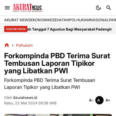
AKURAT NEWS
EKONOMI
KESEHATAN
POLHUKAM
NASIONAL
PAR
s Sejarah Tanggal 7 Agustus Bagi Masyarakat Padang
Infografis Pe
HEADLINE HARI INI
Polhukam
Forkompinda PBD Terima Surat
Tembusan Laporan Tipikor
yang Libatkan PWI
Forkompinda PBD Terima Surat Tembusan
Laporan Tipikor yang Libatkan PWI
Oleh
Akuratnews.id
Rabu, 22 Mei 2024 09:58 WIB