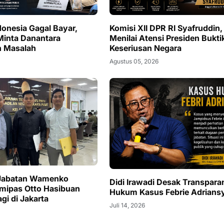
donesia Gagal Bayar,
Komisi XII DPR RI Syafruddin,
Minta Danantara
Menilai Atensi Presiden Bukti
n Masalah
Keseriusan Negara
Agustus 05, 2026
Jabatan Wamenko
Didi Irawadi Desak Transpara
mipas Otto Hasibuan
Hukum Kasus Febrie Adrians
gi di Jakarta
Juli 14, 2026