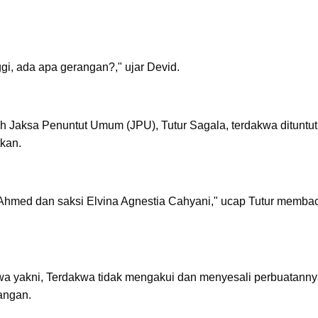
nggi, ada apa gerangan?," ujar Devid.
eh Jaksa Penuntut Umum (JPU), Tutur Sagala, terdakwa dituntut
kan.
 Ahmed dan saksi Elvina Agnestia Cahyani," ucap Tutur memba
a yakni, Terdakwa tidak mengakui dan menyesali perbuatanny
dangan.