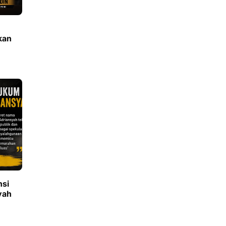
kan
nsi
yah