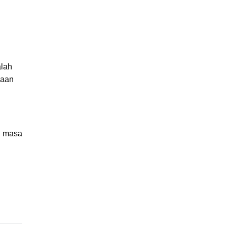
alah
waan
n masa