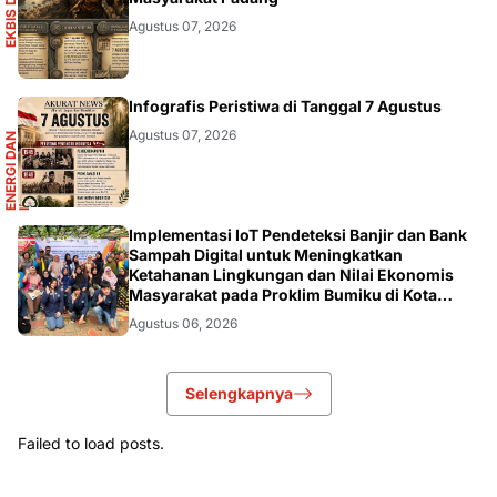
S
E
K
B
I
S
D
A
N
I
N
F
O
G
R
A
F
I
Agustus 07, 2026
R
Infografis Peristiwa di Tanggal 7 Agustus
Agustus 07, 2026
E
N
E
R
G
I
D
A
N
I
N
F
R
A
S
T
R
U
K
T
U
DIKBUDRISTEK
Implementasi IoT Pendeteksi Banjir dan Bank
Sampah Digital untuk Meningkatkan
Ketahanan Lingkungan dan Nilai Ekonomis
Masyarakat pada Proklim Bumiku di Kota
Tangerang
Agustus 06, 2026
Selengkapnya
Failed to load posts.