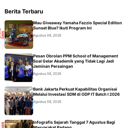
Berita Terbaru
F
Mau Giveaway Yamaha Fazzio Special Edition
Sunset Blue? Ikuti Program Ini
S
A
I
N
S
D
A
O
T
M
O
T
I
N
O
Agustus 08, 2026
DIKBUDRISTEK
Pesan Obrolan PPM School of Management
Soal Gelar Akademik yang Tidak Lagi Jadi
Jaminan Persaingan
Agustus 08, 2026
DIKBUDRISTEK
Bank Jakarta Perkuat Kapabilitas Organisai
Melalui Investasi SDM di ODP IT Batch I 2026
Agustus 08, 2026
Infografis Sejarah Tanggal 7 Agustus Bagi
Masyarakat Padang