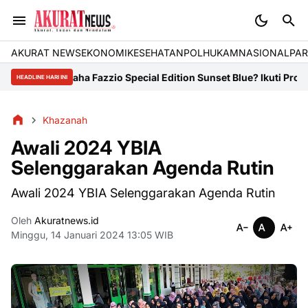
AKURAT NEWS
EKONOMI
KESEHATAN
POLHUKAM
NASIONAL
PAR
Yamaha Fazzio Special Edition Sunset Blue? Ikuti Program Ini
Pes
HEADLINE HARI INI
Khazanah
Awali 2024 YBIA
Selenggarakan Agenda Rutin
Awali 2024 YBIA Selenggarakan Agenda Rutin
Oleh
Akuratnews.id
Minggu, 14 Januari 2024 13:05 WIB