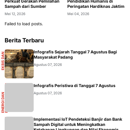
Perkuat Gerakan Pemilahan
Pendidikan Humanis di
Sampah dari Sumber
Peringatan Hardiknas Jaktim
Mei 12, 2026
Mei 04, 2026
Failed to load posts.
Berita Terbaru
S
Infografis Sejarah Tanggal 7 Agustus Bagi
E
K
B
I
S
D
A
N
I
N
F
O
G
R
A
F
I
Masyarakat Padang
Agustus 07, 2026
R
Infografis Peristiwa di Tanggal 7 Agustus
Agustus 07, 2026
E
N
E
R
G
I
D
A
N
I
N
F
R
A
S
T
R
U
K
T
U
DIKBUDRISTEK
Implementasi IoT Pendeteksi Banjir dan Bank
Sampah Digital untuk Meningkatkan
Ketahanan Lingkungan dan Nilai Ekonomis