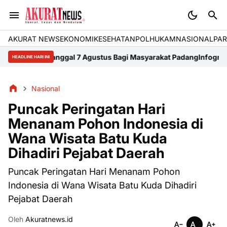
AKURAT NEWS
EKONOMI
KESEHATAN
POLHUKAM
NASIONAL
PAR
arah Tanggal 7 Agustus Bagi Masyarakat Padang
Infografis Peristi
HEADLINE HARI INI
Nasional
Puncak Peringatan Hari
Menanam Pohon Indonesia di
Wana Wisata Batu Kuda
Dihadiri Pejabat Daerah
Puncak Peringatan Hari Menanam Pohon
Indonesia di Wana Wisata Batu Kuda Dihadiri
Pejabat Daerah
Oleh
Akuratnews.id