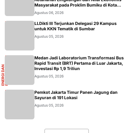
Masyarakat pada Proklim Bumiku di Kota
Tangerang
Agustus 06, 2026
DIKBUDRISTEK
LLDikti III Terjunkan Delegasi 29 Kampus
untuk KKN Tematik di Sumbar
Agustus 05, 2026
R
Medan Jadi Laboratorium Transformasi Bus
Rapid Transit (BRT) Pertama di Luar Jakarta,
E
N
E
R
G
I
D
A
N
I
N
F
R
A
S
T
R
U
K
T
U
Investasi Rp 1,9 Triliun
Agustus 05, 2026
AKURATNEWS
Pemkot Jakarta Timur Panen Jagung dan
Sayuran di 191 Lokasi
Agustus 05, 2026