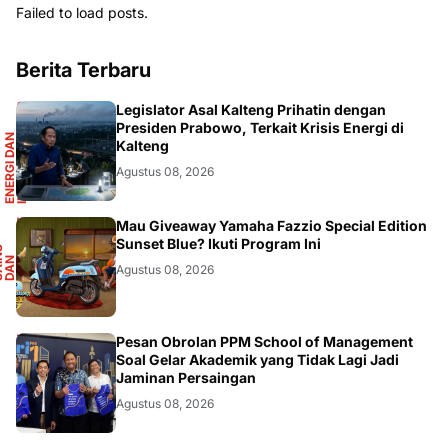
Failed to load posts.
Berita Terbaru
R
Legislator Asal Kalteng Prihatin dengan
Presiden Prabowo, Terkait Krisis Energi di
E
N
E
R
G
I
D
A
N
I
N
F
R
A
S
T
R
U
K
T
U
Kalteng
Agustus 08, 2026
F
Mau Giveaway Yamaha Fazzio Special Edition
Sunset Blue? Ikuti Program Ini
S
A
I
N
S
D
A
O
T
M
O
T
I
N
O
Agustus 08, 2026
DIKBUDRISTEK
Pesan Obrolan PPM School of Management
Soal Gelar Akademik yang Tidak Lagi Jadi
Jaminan Persaingan
Agustus 08, 2026