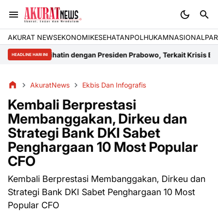
AKURAT NEWS
EKONOMI
KESEHATAN
POLHUKAM
NASIONAL
PAR
rihatin dengan Presiden Prabowo, Terkait Krisis Energi di Kalteng
M
HEADLINE HARI INI
AkuratNews
Ekbis Dan Infografis
Kembali Berprestasi
Membanggakan, Dirkeu dan
Strategi Bank DKI Sabet
Penghargaan 10 Most Popular
CFO
Kembali Berprestasi Membanggakan, Dirkeu dan
Strategi Bank DKI Sabet Penghargaan 10 Most
Popular CFO