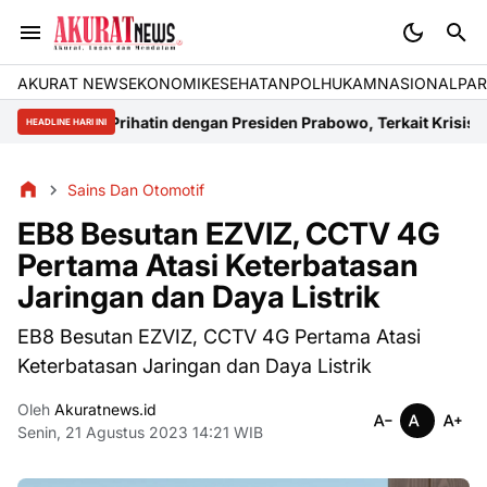
AKURAT NEWS
EKONOMI
KESEHATAN
POLHUKAM
NASIONAL
PAR
eng Prihatin dengan Presiden Prabowo, Terkait Krisis Energi di Ka
HEADLINE HARI INI
Sains Dan Otomotif
EB8 Besutan EZVIZ, CCTV 4G
Pertama Atasi Keterbatasan
Jaringan dan Daya Listrik
EB8 Besutan EZVIZ, CCTV 4G Pertama Atasi
Keterbatasan Jaringan dan Daya Listrik
Oleh
Akuratnews.id
Senin, 21 Agustus 2023 14:21 WIB