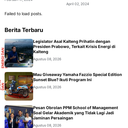
April 02, 2024
Failed to load posts.
Berita Terbaru
R
Legislator Asal Kalteng Prihatin dengan
Presiden Prabowo, Terkait Krisis Energi di
E
N
E
R
G
I
D
A
N
I
N
F
R
A
S
T
R
U
K
T
U
Kalteng
Agustus 08, 2026
F
Mau Giveaway Yamaha Fazzio Special Edition
Sunset Blue? Ikuti Program Ini
S
A
I
N
S
D
A
O
T
M
O
T
I
N
O
Agustus 08, 2026
DIKBUDRISTEK
Pesan Obrolan PPM School of Management
Soal Gelar Akademik yang Tidak Lagi Jadi
Jaminan Persaingan
Agustus 08, 2026