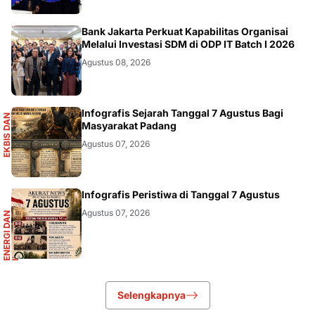
DIKBUDRISTEK
Bank Jakarta Perkuat Kapabilitas Organisai
Melalui Investasi SDM di ODP IT Batch I 2026
Agustus 08, 2026
S
Infografis Sejarah Tanggal 7 Agustus Bagi
E
K
B
I
S
D
A
N
I
N
F
O
G
R
A
F
I
Masyarakat Padang
Agustus 07, 2026
R
Infografis Peristiwa di Tanggal 7 Agustus
Agustus 07, 2026
E
N
E
R
G
I
D
A
N
I
N
F
R
A
S
T
R
U
K
T
U
Selengkapnya