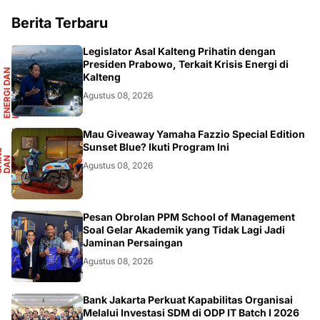
Berita Terbaru
R
Legislator Asal Kalteng Prihatin dengan
Presiden Prabowo, Terkait Krisis Energi di
E
N
E
R
G
I
D
A
N
I
N
F
R
A
S
T
R
U
K
T
U
Kalteng
Agustus 08, 2026
F
Mau Giveaway Yamaha Fazzio Special Edition
Sunset Blue? Ikuti Program Ini
S
A
I
N
S
D
A
O
T
M
O
T
I
N
O
Agustus 08, 2026
DIKBUDRISTEK
Pesan Obrolan PPM School of Management
Soal Gelar Akademik yang Tidak Lagi Jadi
Jaminan Persaingan
Agustus 08, 2026
Bank Jakarta Perkuat Kapabilitas Organisai
Melalui Investasi SDM di ODP IT Batch I 2026