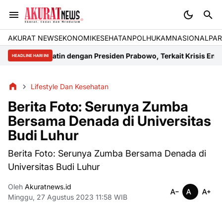
AKURAT NEWS
EKONOMI
KESEHATAN
POLHUKAM
NASIONAL
PAR
n Presiden Prabowo, Terkait Krisis Energi di Kalteng
Mau Giveaway 
HEADLINE HARI INI
Lifestyle Dan Kesehatan
Berita Foto: Serunya Zumba
Bersama Denada di Universitas
Budi Luhur
Berita Foto: Serunya Zumba Bersama Denada di
Universitas Budi Luhur
Oleh
Akuratnews.id
Minggu, 27 Agustus 2023 11:58 WIB