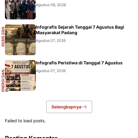
DIKBUDRISTEK
Agustus 08, 2026
S
Infografis Sejarah Tanggal 7 Agustus Bagi
E
K
B
I
S
D
A
N
I
N
F
O
G
R
A
F
I
Masyarakat Padang
Agustus 07, 2026
R
Infografis Peristiwa di Tanggal 7 Agustus
Agustus 07, 2026
E
N
E
R
G
I
D
A
N
I
N
F
R
A
S
T
R
U
K
T
U
Selengkapnya
Failed to load posts.