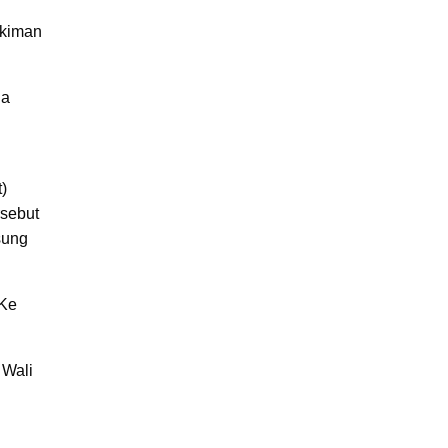
ukiman
ga
)
rsebut
sung
 Ke
 Wali