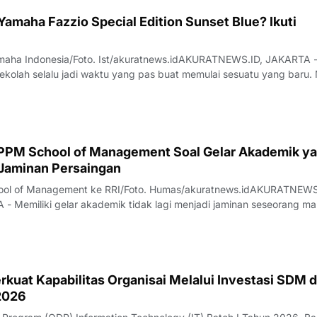
amaha Fazzio Special Edition Sunset Blue? Ikuti
maha Indonesia/Foto. Ist/akuratnews.idAKURATNEWS.ID, JAKARTA 
kolah selalu jadi waktu yang pas buat memulai sesuatu yang baru. 
kolah, outfit, sampai kendaraan yang dipakai buat beraktivitas setia
but, Yamaha In
ol of Management Soal Gelar Akademik yang
 Jaminan Persaingan
ol of Management ke RRI/Foto. Humas/akuratnews.idAKURATNEWS
 Memiliki gelar akademik tidak lagi menjadi jaminan seseorang m
bang di dunia kerja. Di tengah perubahan kebutuhan industri, trans
kembangan kecerdasan
rkuat Kapabilitas Organisai Melalui Investasi SDM d
 2026