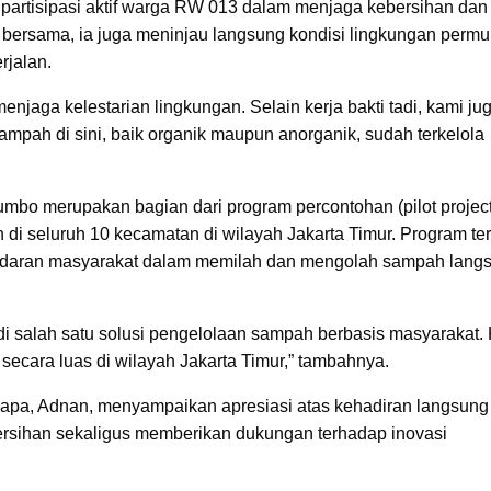
 partisipasi aktif warga RW 013 dalam menjaga kebersihan dan
ti bersama, ia juga meninjau langsung kondisi lingkungan perm
rjalan.
jaga kelestarian lingkungan. Selain kerja bakti tadi, kami ju
sampah di sini, baik organik maupun anorganik, sudah terkelola
mbo merupakan bagian dari program percontohan (pilot project
di seluruh 10 kecamatan di wilayah Jakarta Timur. Program te
esadaran masyarakat dalam memilah dan mengolah sampah lang
i salah satu solusi pengelolaan sampah berbasis masyarakat.
 secara luas di wilayah Jakarta Timur,” tambahnya.
apa, Adnan, menyampaikan apresiasi atas kehadiran langsung
bersihan sekaligus memberikan dukungan terhadap inovasi