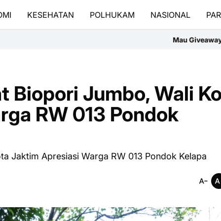
OMI
KESEHATAN
POLHUKAM
NASIONAL
PAR
Mau Giveaway Yamaha Fazzio Special E
 Biopori Jumbo, Wali Ko
arga RW 013 Pondok
ota Jaktim Apresiasi Warga RW 013 Pondok Kelapa