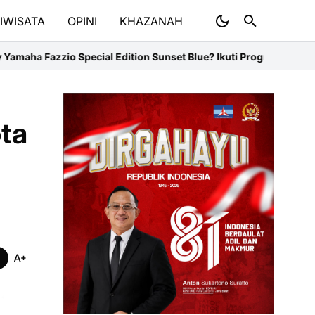
IWISATA
OPINI
KHAZANAH
dition Sunset Blue? Ikuti Program Ini
Pesan Obrolan PPM School 
ta