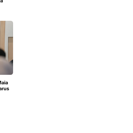
ia
aia
arus