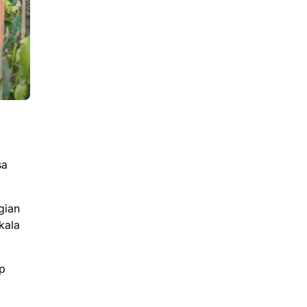
sa
gian
kala
ap