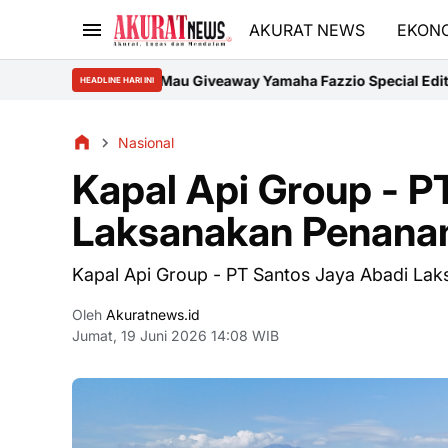
AKURAT NEWS
EKON
veaway Yamaha Fazzio Special Edition Sunset Blue? Ikuti Program
HEADLINE HARI INI
Nasional
Kapal Api Group - P
Laksanakan Penanam
Kapal Api Group - PT Santos Jaya Abadi La
Oleh
Akuratnews.id
Jumat, 19 Juni 2026 14:08 WIB