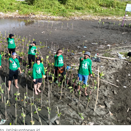
o. Ist/akuratnews.id