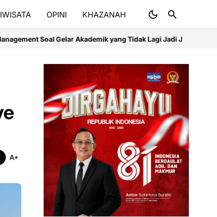
IWISATA
OPINI
KHAZANAH
k yang Tidak Lagi Jadi Jaminan Persaingan
Bank Jakarta Perkuat 
ve