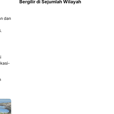
Bergilir di Sejumlah Wilayah
an dan
6.
i
kasi-
n