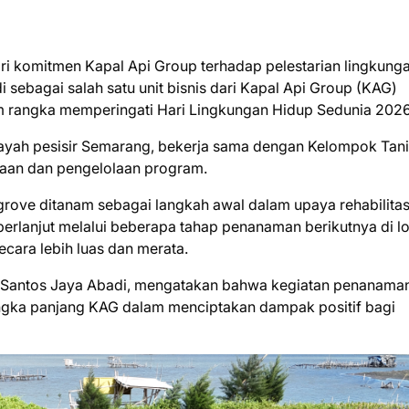
ri komitmen Kapal Api Group terhadap pelestarian lingkung
sebagai salah satu unit bisnis dari Kapal Api Group (KAG)
m rangka memperingati Hari Lingkungan Hidup Sedunia 202
ilayah pesisir Semarang, bekerja sama dengan Kelompok Tani
naan dan pengelolaan program.
grove ditanam sebagai langkah awal dalam upaya rehabilitas
berlanjut melalui beberapa tahap penanaman berikutnya di lo
ecara lebih luas dan merata.
T Santos Jaya Abadi, mengatakan bahwa kegiatan penanama
ngka panjang KAG dalam menciptakan dampak positif bagi