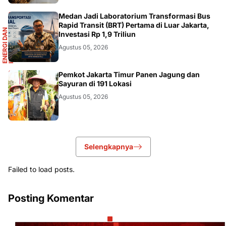
R
Medan Jadi Laboratorium Transformasi Bus
Rapid Transit (BRT) Pertama di Luar Jakarta,
E
N
E
R
G
I
D
A
N
I
N
F
R
A
S
T
R
U
K
T
U
Investasi Rp 1,9 Triliun
Agustus 05, 2026
AKURATNEWS
Pemkot Jakarta Timur Panen Jagung dan
Sayuran di 191 Lokasi
Agustus 05, 2026
Selengkapnya
Failed to load posts.
Posting Komentar