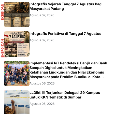
S
Infografis Sejarah Tanggal 7 Agustus Bagi
E
K
B
I
S
D
A
N
I
N
F
O
G
R
A
F
I
Masyarakat Padang
Agustus 07, 2026
R
Infografis Peristiwa di Tanggal 7 Agustus
Agustus 07, 2026
E
N
E
R
G
I
D
A
N
I
N
F
R
A
S
T
R
U
K
T
U
DIKBUDRISTEK
Implementasi IoT Pendeteksi Banjir dan Bank
Sampah Digital untuk Meningkatkan
Ketahanan Lingkungan dan Nilai Ekonomis
Masyarakat pada Proklim Bumiku di Kota
Tangerang
Agustus 06, 2026
DIKBUDRISTEK
LLDikti III Terjunkan Delegasi 29 Kampus
untuk KKN Tematik di Sumbar
Agustus 05, 2026