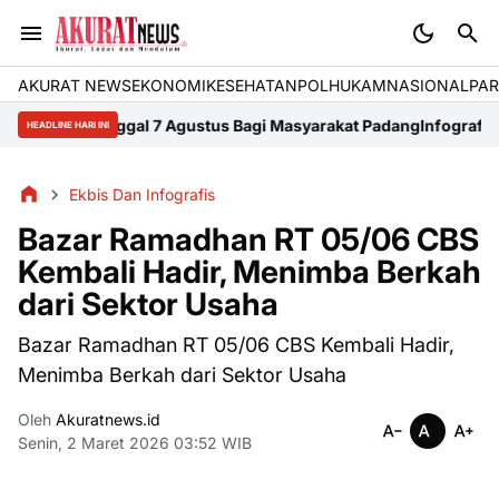
AKURAT NEWS
EKONOMI
KESEHATAN
POLHUKAM
NASIONAL
PAR
ggal 7 Agustus Bagi Masyarakat Padang
Infografis Peristiwa di Tan
HEADLINE HARI INI
Ekbis Dan Infografis
Bazar Ramadhan RT 05/06 CBS
Kembali Hadir, Menimba Berkah
dari Sektor Usaha
Bazar Ramadhan RT 05/06 CBS Kembali Hadir,
Menimba Berkah dari Sektor Usaha
Oleh
Akuratnews.id
Senin, 2 Maret 2026 03:52 WIB