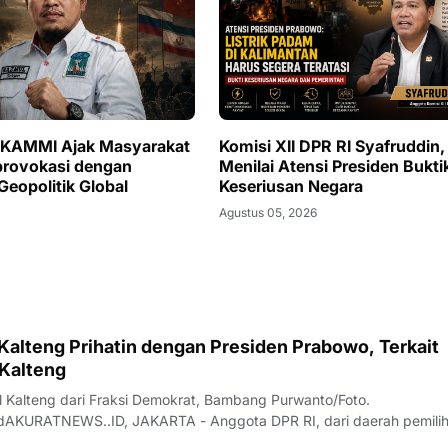
 KAMMI Ajak Masyarakat
Komisi XII DPR RI Syafruddin,
provokasi dengan
Menilai Atensi Presiden Bukti
Geopolitik Global
Keseriusan Negara
Agustus 05, 2026
 Kalteng Prihatin dengan Presiden Prabowo, Terkait
 Kalteng
 Kalteng dari Fraksi Demokrat, Bambang Purwanto/Foto.
idAKURATNEWS..ID, JAKARTA - Anggota DPR RI, dari daerah pemili
(Kalteng) Bambang Purwanto, mengaku kasihan dengan Presiden P