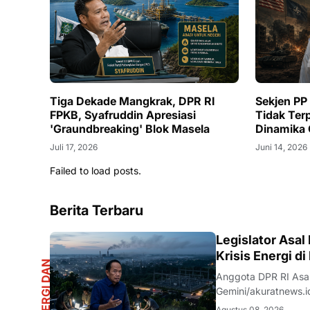
Tiga Dekade Mangkrak, DPR RI
Sekjen PP
FPKB, Syafruddin Apresiasi
Tidak Ter
'Graundbreaking' Blok Masela
Dinamika 
Juli 17, 2026
Juni 14, 2026
Failed to load posts.
Berita Terbaru
R
Legislator Asal
Krisis Energi di
E
N
E
R
G
I
D
A
N
I
N
F
R
A
S
T
R
U
K
T
U
Anggota DPR RI Asal
Gemini/akuratnews.
Kalimantan Tengah 
Agustus 08, 2026