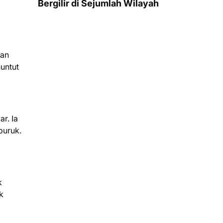
Bergilir di Sejumlah Wilayah
nan
untut
r. Ia
buruk.
k
k