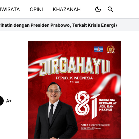
IWISATA
OPINI
KHAZANAH
n Prabowo, Terkait Krisis Energi di Kalteng
Mau Giveaway Yamaha F