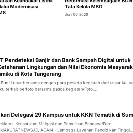
atkan Keandalan Listrik
Reformasi Kelembagaan BGN
lalui Modernisasi
Tata Kelola MBG
MS
Juni 06, 2026
T Pendeteksi Banjir dan Bank Sampah Digital untuk
etahanan Lingkungan dan Nilai Ekonomis Masyarak
umiku di Kota Tangerang
 Budi Luhur bersama dengan para peserta kegiatan dari unsur Kelur
 terkait berfoto bersama pasca kegiatan/Foto.
.idAKURATNEWS.ID, TANGERANG - Dalam rangka bentuk nyata kola
nggi, pemerintah, dan masyarakat dalam me
junkan Delegasi 29 Kampus untuk KKN Tematik di Su
larasi Konsorsium Mitigasi dan Pemulihan Bencana/Foto.
.idAKURATNEWS.ID, AGAM - Lembaga Layanan Pendidikan Tinggi