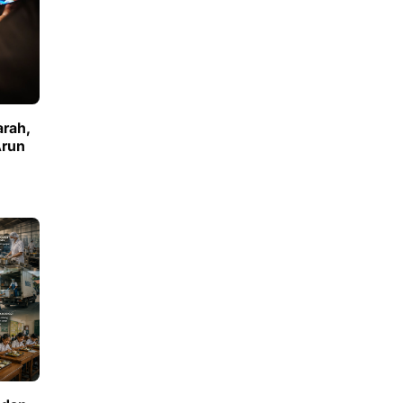
arah,
Arun