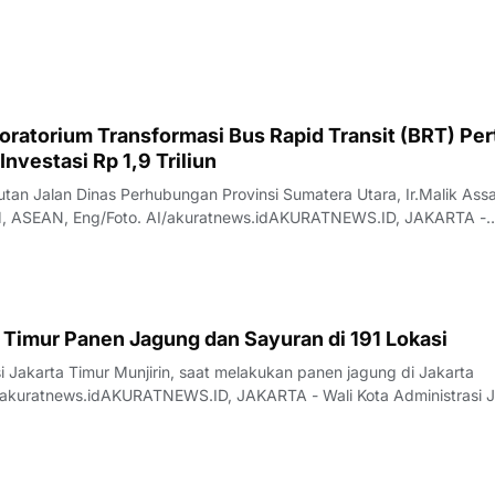
I bersama LLDikti Wilayah X secara resmi memulai pelaksanaan Kuliah
k Tahun 2026 bertajuk "Bangkik Basamo
oratorium Transformasi Bus Rapid Transit (BRT) Pe
 Investasi Rp 1,9 Triliun
tan Jalan Dinas Perhubungan Provinsi Sumatera Utara, Ir.Malik Assa
, ASEAN, Eng/Foto. AI/akuratnews.idAKURATNEWS.ID, JAKARTA -
i tengah pembahasan Rancangan Undang-Undang Sistem Transportas
anas) tertuju pada Kota Medan ya
 Timur Panen Jagung dan Sayuran di 191 Lokasi
i Jakarta Timur Munjirin, saat melakukan panen jagung di Jakarta
/akuratnews.idAKURATNEWS.ID, JAKARTA - Wali Kota Administrasi J
ama Ketua Tim Penggerak (TP) PKK Kota Administrasi Jakarta Timur, 
memimpin panen s