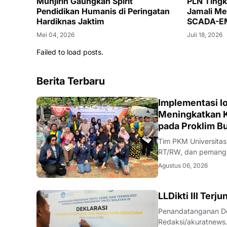
Munjirin Gaungkan Spirit
PLN Tingk
Pendidikan Humanis di Peringatan
Jamali Me
Hardiknas Jaktim
SCADA-E
Mei 04, 2026
Juli 18, 2026
Failed to load posts.
Berita Terbaru
DIKBUDRISTEK
Implementasi Io
Meningkatkan K
pada Proklim B
Tim PKM Universitas
RT/RW, dan pemangku
Redaksi/akuratnews
Agustus 06, 2026
antara perguruan ti
DIKBUDRISTEK
LLDikti III Ter
Penandatanganan Dek
Redaksi/akuratnews