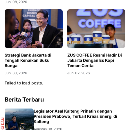
Juni 08, 2026
Strategi Bank Jakarta di
ZUS COFFEE Resmi Hadir Di
Tengah Kenaikan Suku
Jakarta Dengan Es Kopi
Bunga
Teman Cerita
Juni 30, 2026
Juni 02, 2026
Failed to load posts.
Berita Terbaru
R
Legislator Asal Kalteng Prihatin dengan
Presiden Prabowo, Terkait Krisis Energi di
E
N
E
R
G
I
D
A
N
I
N
F
R
A
S
T
R
U
K
T
U
Kalteng
Agustus 08, 2026