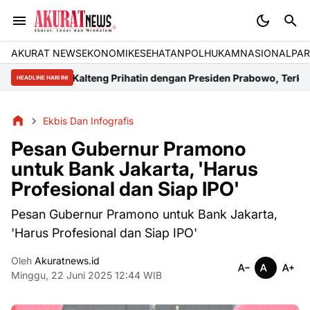
AKURAT NEWS
EKONOMI
KESEHATAN
POLHUKAM
NASIONAL
PAR
 Asal Kalteng Prihatin dengan Presiden Prabowo, Terkait Krisis En
HEADLINE HARI INI
Ekbis Dan Infografis
Pesan Gubernur Pramono
untuk Bank Jakarta, 'Harus
Profesional dan Siap IPO'
Pesan Gubernur Pramono untuk Bank Jakarta,
'Harus Profesional dan Siap IPO'
Oleh
Akuratnews.id
Minggu, 22 Juni 2025 12:44 WIB