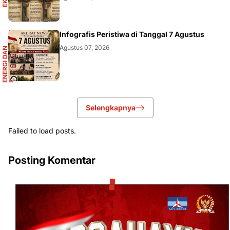
R
Infografis Peristiwa di Tanggal 7 Agustus
Agustus 07, 2026
E
N
E
R
G
I
D
A
N
I
N
F
R
A
S
T
R
U
K
T
U
Selengkapnya
Failed to load posts.
Posting Komentar