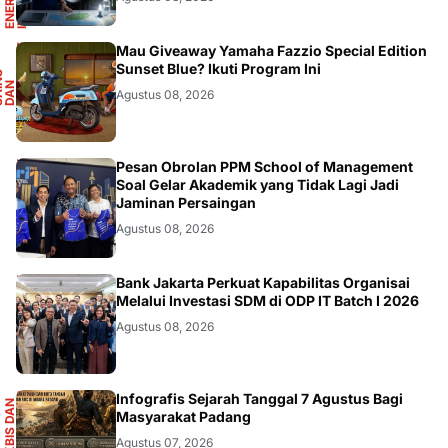
F
Mau Giveaway Yamaha Fazzio Special Edition
Sunset Blue? Ikuti Program Ini
S
A
I
N
S
D
A
O
T
M
O
T
I
N
O
Agustus 08, 2026
DIKBUDRISTEK
Pesan Obrolan PPM School of Management
Soal Gelar Akademik yang Tidak Lagi Jadi
Jaminan Persaingan
Agustus 08, 2026
DIKBUDRISTEK
Bank Jakarta Perkuat Kapabilitas Organisai
Melalui Investasi SDM di ODP IT Batch I 2026
Agustus 08, 2026
S
Infografis Sejarah Tanggal 7 Agustus Bagi
E
K
B
I
S
D
A
N
I
N
F
O
G
R
A
F
I
Masyarakat Padang
Agustus 07, 2026