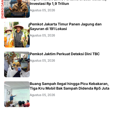
R
E
N
E
R
G
I
D
A
N
I
N
F
R
A
S
T
R
U
K
T
U
Investasi Rp 1,9 Triliun
Agustus 05, 2026
AKURATNEWS
Pemkot Jakarta Timur Panen Jagung dan
Sayuran di 191 Lokasi
Agustus 05, 2026
AKURATNEWS
Pemkot Jaktim Perkuat Deteksi Dini TBC
Agustus 05, 2026
AKURATNEWS
Buang Sampah Ilegal hingga Picu Kebakaran,
Tiga Kru Mobil Bak Sampah Didenda Rp5 Juta
Agustus 05, 2026