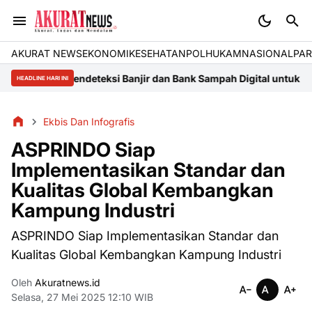
AKURAT NEWS
EKONOMI
KESEHATAN
POLHUKAM
NASIONAL
PAR
IoT Pendeteksi Banjir dan Bank Sampah Digital untuk Meningkatk
HEADLINE HARI INI
Ekbis Dan Infografis
ASPRINDO Siap
Implementasikan Standar dan
Kualitas Global Kembangkan
Kampung Industri
ASPRINDO Siap Implementasikan Standar dan
Kualitas Global Kembangkan Kampung Industri
Oleh
Akuratnews.id
Selasa, 27 Mei 2025 12:10 WIB