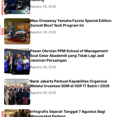
R
E
N
E
R
G
I
D
A
N
I
N
F
R
A
S
T
R
U
K
T
U
Agustus 08, 2026
F
Mau Giveaway Yamaha Fazzio Special Edition
Sunset Blue? Ikuti Program Ini
S
A
I
N
S
D
A
O
T
M
O
T
I
N
O
Agustus 08, 2026
DIKBUDRISTEK
Pesan Obrolan PPM School of Management
Soal Gelar Akademik yang Tidak Lagi Jadi
Jaminan Persaingan
Agustus 08, 2026
DIKBUDRISTEK
Bank Jakarta Perkuat Kapabilitas Organisai
Melalui Investasi SDM di ODP IT Batch I 2026
Agustus 08, 2026
Infografis Sejarah Tanggal 7 Agustus Bagi
Masyarakat Padang