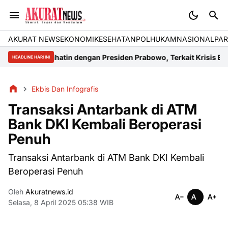
AKURAT NEWS
EKONOMI
KESEHATAN
POLHUKAM
NASIONAL
PAR
g Prihatin dengan Presiden Prabowo, Terkait Krisis Energi di Kalt
HEADLINE HARI INI
Ekbis Dan Infografis
Transaksi Antarbank di ATM
Bank DKI Kembali Beroperasi
Penuh
Transaksi Antarbank di ATM Bank DKI Kembali
Beroperasi Penuh
Oleh
Akuratnews.id
Selasa, 8 April 2025 05:38 WIB