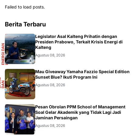
Failed to load posts.
Berita Terbaru
R
Legislator Asal Kalteng Prihatin dengan
Presiden Prabowo, Terkait Krisis Energi di
E
N
E
R
G
I
D
A
N
I
N
F
R
A
S
T
R
U
K
T
U
Kalteng
Agustus 08, 2026
F
Mau Giveaway Yamaha Fazzio Special Edition
Sunset Blue? Ikuti Program Ini
S
A
I
N
S
D
A
O
T
M
O
T
I
N
O
Agustus 08, 2026
DIKBUDRISTEK
Pesan Obrolan PPM School of Management
Soal Gelar Akademik yang Tidak Lagi Jadi
Jaminan Persaingan
Agustus 08, 2026