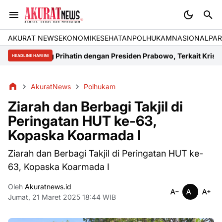
AKURAT NEWS
EKONOMI
KESEHATAN
POLHUKAM
NASIONAL
PAR
lteng Prihatin dengan Presiden Prabowo, Terkait Krisis Energi di 
HEADLINE HARI INI
AkuratNews
Polhukam
Ziarah dan Berbagi Takjil di
Peringatan HUT ke-63,
Kopaska Koarmada I
Ziarah dan Berbagi Takjil di Peringatan HUT ke-
63, Kopaska Koarmada I
Oleh
Akuratnews.id
Jumat, 21 Maret 2025 18:44 WIB