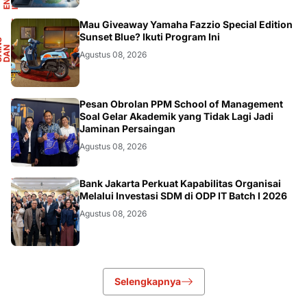
F
Mau Giveaway Yamaha Fazzio Special Edition
Sunset Blue? Ikuti Program Ini
S
A
I
N
S
D
A
O
T
M
O
T
I
N
O
Agustus 08, 2026
DIKBUDRISTEK
Pesan Obrolan PPM School of Management
Soal Gelar Akademik yang Tidak Lagi Jadi
Jaminan Persaingan
Agustus 08, 2026
DIKBUDRISTEK
Bank Jakarta Perkuat Kapabilitas Organisai
Melalui Investasi SDM di ODP IT Batch I 2026
Agustus 08, 2026
Selengkapnya