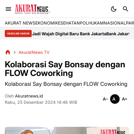
AKURAT NEWS
EKONOMI
KESEHATAN
POLHUKAM
NASIONAL
PAR
.co.id Jadi Wajah Digital Baru Bank Jakarta
Bank Jakarta-Persija "
HEADLINE HARI INI
AkuratNews TV
Kolaborasi Say Bonsay dengan
FLOW Coworking
Kolaborasi Say Bonsay dengan FLOW Coworking
Oleh
Akuratnews.id
Rabu, 25 Desember 2024 14:46 WIB