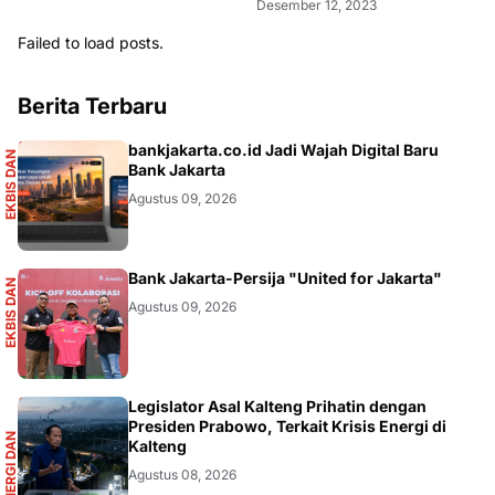
Desember 12, 2023
Failed to load posts.
Berita Terbaru
S
bankjakarta.co.id Jadi Wajah Digital Baru
E
K
B
I
S
D
A
N
I
N
F
O
G
R
A
F
I
Bank Jakarta
Agustus 09, 2026
S
Bank Jakarta-Persija "United for Jakarta"
E
K
B
I
S
D
A
N
I
N
F
O
G
R
A
F
I
Agustus 09, 2026
R
Legislator Asal Kalteng Prihatin dengan
Presiden Prabowo, Terkait Krisis Energi di
E
N
E
R
G
I
D
A
N
I
N
F
R
A
S
T
R
U
K
T
U
Kalteng
Agustus 08, 2026