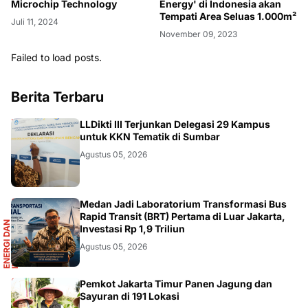
Energy' di Indonesia akan
Microchip Technology
Tempati Area Seluas 1.000m²
Juli 11, 2024
November 09, 2023
Failed to load posts.
Berita Terbaru
DIKBUDRISTEK
LLDikti III Terjunkan Delegasi 29 Kampus
untuk KKN Tematik di Sumbar
Agustus 05, 2026
R
Medan Jadi Laboratorium Transformasi Bus
Rapid Transit (BRT) Pertama di Luar Jakarta,
E
N
E
R
G
I
D
A
N
I
N
F
R
A
S
T
R
U
K
T
U
Investasi Rp 1,9 Triliun
Agustus 05, 2026
AKURATNEWS
Pemkot Jakarta Timur Panen Jagung dan
Sayuran di 191 Lokasi