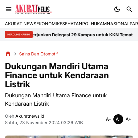
AKURAT NEWS
EKONOMI
KESEHATAN
POLHUKAM
NASIONAL
PAR
ti III Terjunkan Delegasi 29 Kampus untuk KKN Tematik di Sumbar
HEADLINE HARI INI
Sains Dan Otomotif
Dukungan Mandiri Utama
Finance untuk Kendaraan
Listrik
Dukungan Mandiri Utama Finance untuk
Kendaraan Listrik
Oleh
Akuratnews.id
Sabtu, 23 November 2024 03:26 WIB