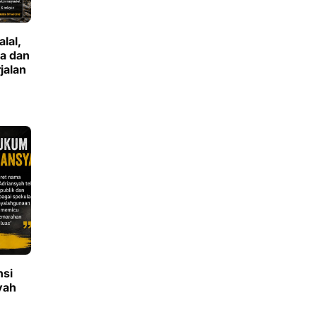
lal,
ya dan
jalan
nsi
yah