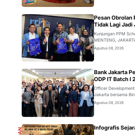
DIKBUDRISTEK
Pesan Obrolan PPM Scho
Tidak Lagi Jadi
Kunjungan PPM Scho
MENTENG, JAKARTA -
bersaing dan berkem
Agustus 08, 2026
digital, hingga per
DIKBUDRISTEK
Bank Jakarta Pe
ODP IT Batch I
Officer Development
Jakarta bersama Bi
tengah perubahan lan
Agustus 08, 2026
perbankan tidak lag
Infografis Sej