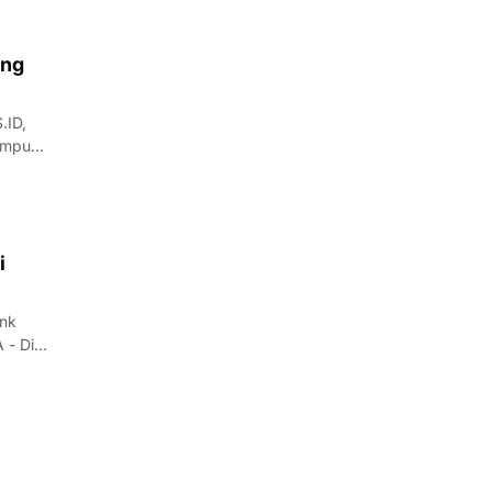
.ID,
ampu
formasi
i
ank
 - Di
ng