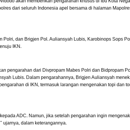
 Widodo akan memberikan pengarahan khusus di Ibu Kota Nega
polres dari seluruh Indonesia apel bersama di halaman Mapolre
Polri, dan Brigjen Pol. Auliansyah Lubis, Karobinops Sops Pol
enuju IKN.
an pengarahan dari Divpropam Mabes Polri dan Bidpropam P
liansyah Lubis. Dalam pengarahannya, Brigjen Auliansyah mene
 pengarahan di IKN, termasuk larangan mengenakan topi dan to
pkan kepada ADC. Namun, jika setelah pengarahan ingin mengena
" ujarnya, dalam keterangannya.