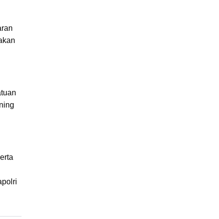
aran
 akan
atuan
ning
erta
polri