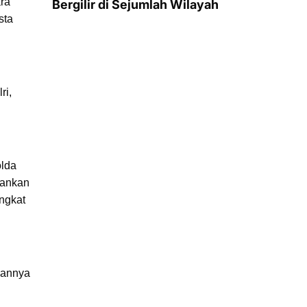
ra
Bergilir di Sejumlah Wilayah
sta
ri,
olda
kankan
ngkat
kannya