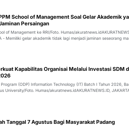
ol of Management Soal Gelar Akademik yang
 Jaminan Persaingan
ol of Management ke RRI/Foto. Humas/akuratnews.idAKURATNEWS
 Memiliki gelar akademik tidak lagi menjadi jaminan seseorang m
bang di dunia kerja. Di tengah perubahan kebutuhan industri, trans
kembangan kecerdasan
rkuat Kapabilitas Organisai Melalui Investasi SDM d
 2026
 Program (ODP) Information Technology (IT) Batch I Tahun 2026, B
nus University/Foto. Humas/akuratnews.idAKURATNEWS.ID, JAKARTA
skap industri jasa keuangan yang semakin terdigitalisasi, daya sai
i hanya ditentukan
arah Tanggal 7 Agustus Bagi Masyarakat Padang