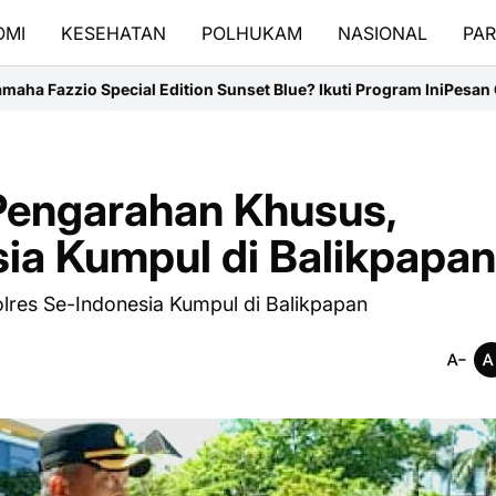
OMI
KESEHATAN
POLHUKAM
NASIONAL
PAR
tion Sunset Blue? Ikuti Program Ini
Pesan Obrolan PPM School of
 Pengarahan Khusus,
ia Kumpul di Balikpapan
lres Se-Indonesia Kumpul di Balikpapan