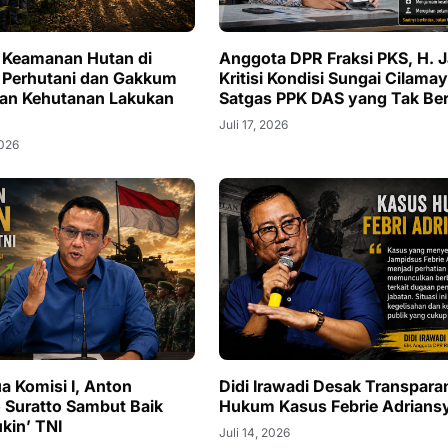
i Keamanan Hutan di
Anggota DPR Fraksi PKS, H. Ja
 Perhutani dan Gakkum
Kritisi Kondisi Sungai Cilama
an Kehutanan Lakukan
Satgas PPK DAS yang Tak Ber
Juli 17, 2026
2026
a Komisi I, Anton
Didi Irawadi Desak Transpara
 Suratto Sambut Baik
Hukum Kasus Febrie Adrians
ukin’ TNI
Juli 14, 2026