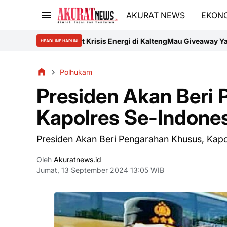
AKURAT NEWS
EKON
t Krisis Energi di Kalteng
Mau Giveaway Yamaha Fazzio Special Edi
HEADLINE HARI INI
Polhukam
Presiden Akan Beri
Kapolres Se-Indones
Presiden Akan Beri Pengarahan Khusus, Kapo
Oleh
Akuratnews.id
Jumat, 13 September 2024 13:05 WIB