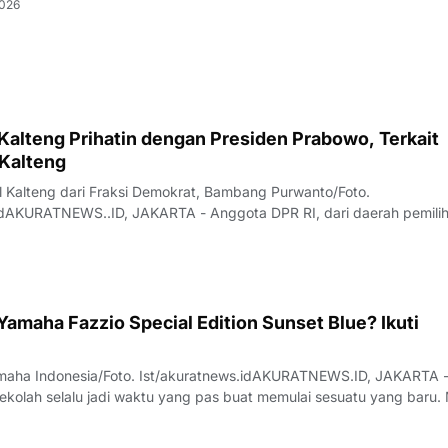
2026
 Kalteng Prihatin dengan Presiden Prabowo, Terkait
 Kalteng
 Kalteng dari Fraksi Demokrat, Bambang Purwanto/Foto.
idAKURATNEWS..ID, JAKARTA - Anggota DPR RI, dari daerah pemili
(Kalteng) Bambang Purwanto, mengaku kasihan dengan Presiden P
miliki anak buah yang tidak profesion
amaha Fazzio Special Edition Sunset Blue? Ikuti
maha Indonesia/Foto. Ist/akuratnews.idAKURATNEWS.ID, JAKARTA 
kolah selalu jadi waktu yang pas buat memulai sesuatu yang baru. 
kolah, outfit, sampai kendaraan yang dipakai buat beraktivitas setia
but, Yamaha In