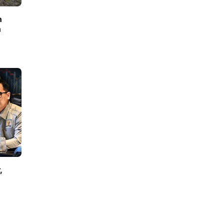
n
n
,