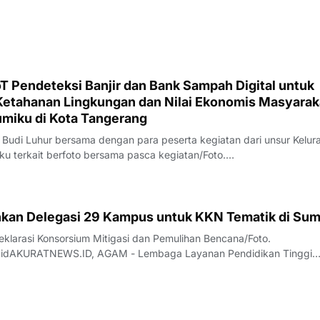
T Pendeteksi Banjir dan Bank Sampah Digital untuk
etahanan Lingkungan dan Nilai Ekonomis Masyarak
umiku di Kota Tangerang
 Budi Luhur bersama dengan para peserta kegiatan dari unsur Kelur
 terkait berfoto bersama pasca kegiatan/Foto.
.idAKURATNEWS.ID, TANGERANG - Dalam rangka bentuk nyata kola
nggi, pemerintah, dan masyarakat dalam me
junkan Delegasi 29 Kampus untuk KKN Tematik di Su
larasi Konsorsium Mitigasi dan Pemulihan Bencana/Foto.
.idAKURATNEWS.ID, AGAM - Lembaga Layanan Pendidikan Tinggi
I bersama LLDikti Wilayah X secara resmi memulai pelaksanaan Kuliah
k Tahun 2026 bertajuk "Bangkik Basamo