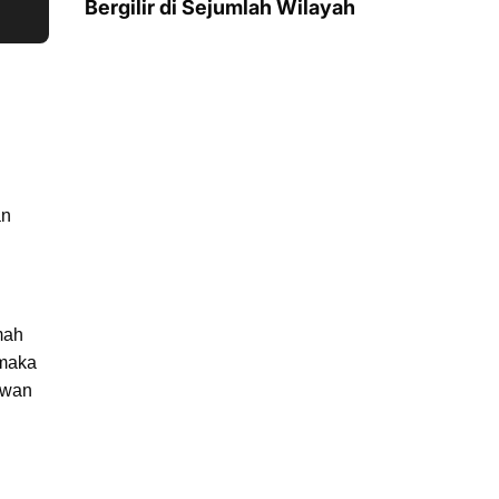
Bergilir di Sejumlah Wilayah
an
mah
 maka
ewan