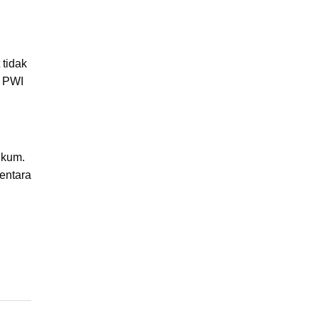
tidak
T PWI
ukum.
entara