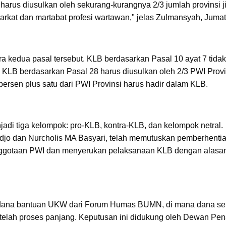
arus diusulkan oleh sekurang-kurangnya 2/3 jumlah provinsi j
at dan martabat profesi wartawan," jelas Zulmansyah, Jumat 
kedua pasal tersebut. KLB berdasarkan Pasal 10 ayat 7 tidak
 KLB berdasarkan Pasal 28 harus diusulkan oleh 2/3 PWI Provi
persen plus satu dari PWI Provinsi harus hadir dalam KLB.
njadi tiga kelompok: pro-KLB, kontra-KLB, dan kelompok netral.
djo dan Nurcholis MA Basyari, telah memutuskan pemberhenti
nggotaan PWI dan menyerukan pelaksanaan KLB dengan alasa
 dana bantuan UKW dari Forum Humas BUMN, di mana dana se
etelah proses panjang. Keputusan ini didukung oleh Dewan Pen