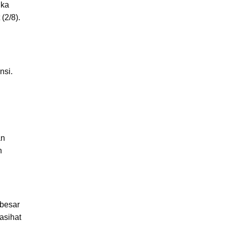
ika
(2/8).
nsi.
an
n
besar
asihat