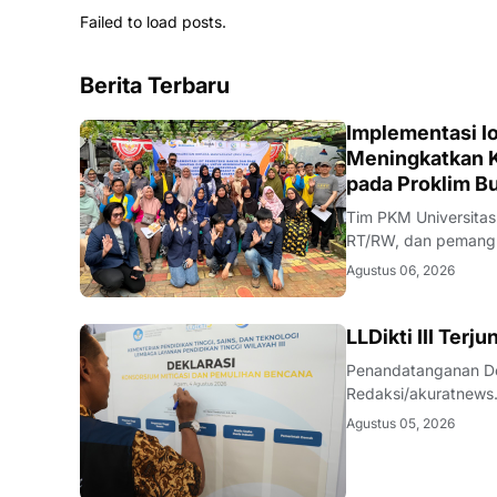
Failed to load posts.
Berita Terbaru
DIKBUDRISTEK
Implementasi Io
Meningkatkan K
pada Proklim B
Tim PKM Universitas
RT/RW, dan pemangku
Redaksi/akuratnews
Agustus 06, 2026
antara perguruan ti
DIKBUDRISTEK
LLDikti III Ter
Penandatanganan Dek
Redaksi/akuratnews
(LLDikti) Wilayah II
Agustus 05, 2026
Nyata (KKN) Temati