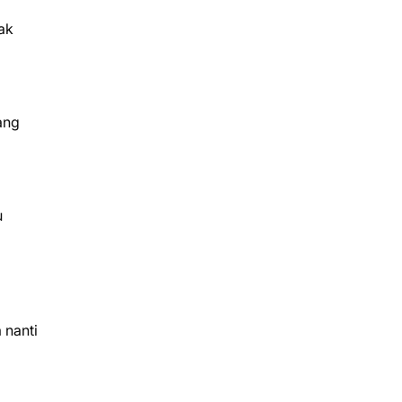
ak
ang
u
 nanti