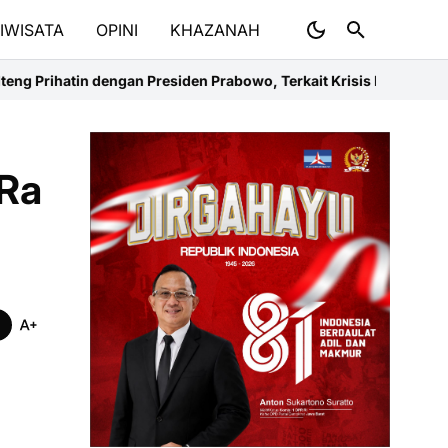
IWISATA
OPINI
KHAZANAH
residen Prabowo, Terkait Krisis Energi di Kalteng
Mau Giveaway Yam
 Ra