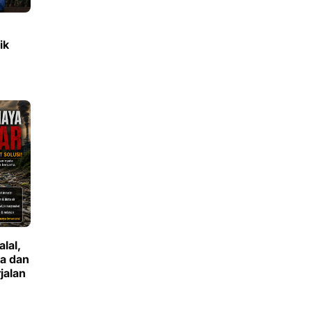
ik
lal,
ya dan
jalan