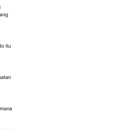
I
pang
o itu
uatan
imana