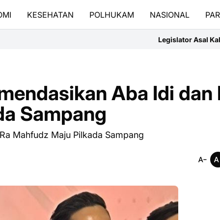
OMI
KESEHATAN
POLHUKAM
NASIONAL
PAR
Legislator Asal Kalteng Prihatin dengan P
mendasikan Aba Idi dan
ada Sampang
 Ra Mahfudz Maju Pilkada Sampang