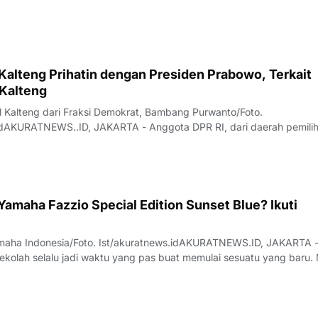
 Kalteng Prihatin dengan Presiden Prabowo, Terkait
 Kalteng
 Kalteng dari Fraksi Demokrat, Bambang Purwanto/Foto.
idAKURATNEWS..ID, JAKARTA - Anggota DPR RI, dari daerah pemili
(Kalteng) Bambang Purwanto, mengaku kasihan dengan Presiden P
miliki anak buah yang tidak profesion
amaha Fazzio Special Edition Sunset Blue? Ikuti
maha Indonesia/Foto. Ist/akuratnews.idAKURATNEWS.ID, JAKARTA 
kolah selalu jadi waktu yang pas buat memulai sesuatu yang baru. 
kolah, outfit, sampai kendaraan yang dipakai buat beraktivitas setia
but, Yamaha In