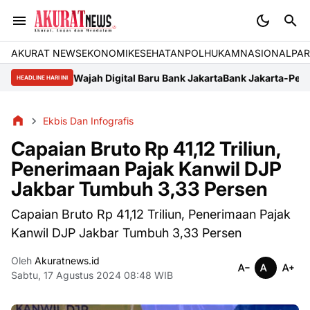
AKURAT NEWS
EKONOMI
KESEHATAN
POLHUKAM
NASIONAL
PAR
adi Wajah Digital Baru Bank Jakarta
Bank Jakarta-Persija "United f
HEADLINE HARI INI
Ekbis Dan Infografis
Capaian Bruto Rp 41,12 Triliun,
Penerimaan Pajak Kanwil DJP
Jakbar Tumbuh 3,33 Persen
Capaian Bruto Rp 41,12 Triliun, Penerimaan Pajak
Kanwil DJP Jakbar Tumbuh 3,33 Persen
Oleh
Akuratnews.id
Sabtu, 17 Agustus 2024 08:48 WIB