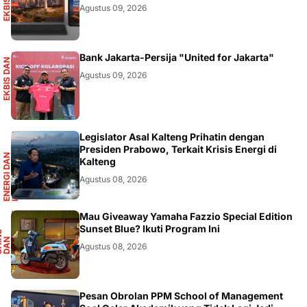
Agustus 09, 2026
S
Bank Jakarta-Persija "United for Jakarta"
E
K
B
I
S
D
A
N
I
N
F
O
G
R
A
F
I
Agustus 09, 2026
R
Legislator Asal Kalteng Prihatin dengan
Presiden Prabowo, Terkait Krisis Energi di
E
N
E
R
G
I
D
A
N
I
N
F
R
A
S
T
R
U
K
T
U
Kalteng
Agustus 08, 2026
F
Mau Giveaway Yamaha Fazzio Special Edition
Sunset Blue? Ikuti Program Ini
S
A
I
N
S
D
A
O
T
M
O
T
I
N
O
Agustus 08, 2026
Pesan Obrolan PPM School of Management