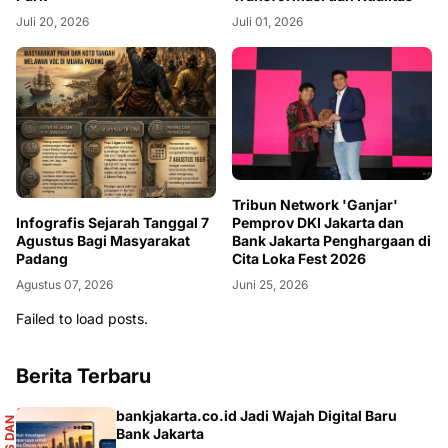
Juli 20, 2026
Juli 01, 2026
Tribun Network 'Ganjar'
Pemprov DKI Jakarta dan
Infografis Sejarah Tanggal 7
Bank Jakarta Penghargaan di
Agustus Bagi Masyarakat
Cita Loka Fest 2026
Padang
Juni 25, 2026
Agustus 07, 2026
Failed to load posts.
Berita Terbaru
S
bankjakarta.co.id Jadi Wajah Digital Baru
E
K
B
I
S
D
A
N
I
N
F
O
G
R
A
F
I
Bank Jakarta