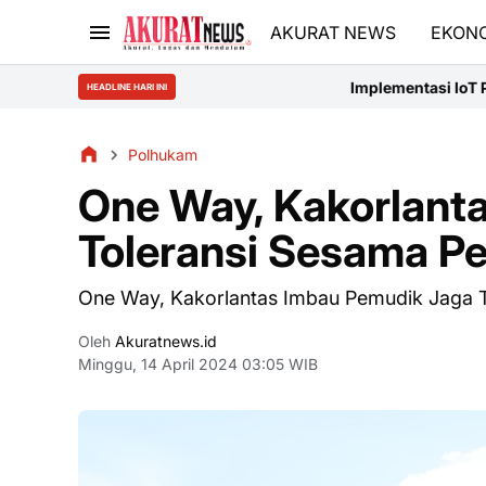
AKURAT NEWS
EKON
Implementasi IoT Pendeteksi Banjir dan
HEADLINE HARI INI
Polhukam
One Way, Kakorlant
Toleransi Sesama P
One Way, Kakorlantas Imbau Pemudik Jaga 
Oleh
Akuratnews.id
Minggu, 14 April 2024 03:05 WIB