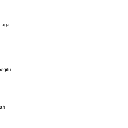
 agar
i
begitu
lah