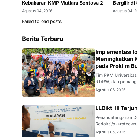
Kebakaran KMP Mutiara Sentosa 2
Bergilir d
Agustus 04, 2026
Agustus 04, 
Failed to load posts.
Berita Terbaru
DIKBUDRISTEK
Implementasi Io
Meningkatkan K
pada Proklim B
Tim PKM Universitas
RT/RW, dan pemangku
Redaksi/akuratnews
Agustus 06, 2026
antara perguruan ti
DIKBUDRISTEK
LLDikti III Ter
Penandatanganan Dek
Redaksi/akuratnews
(LLDikti) Wilayah II
Agustus 05, 2026
Nyata (KKN) Temati