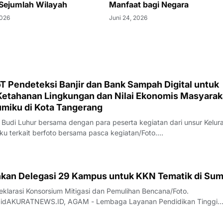
i Sejumlah Wilayah
Manfaat bagi Negara
2026
Juni 24, 2026
T Pendeteksi Banjir dan Bank Sampah Digital untuk
etahanan Lingkungan dan Nilai Ekonomis Masyarak
umiku di Kota Tangerang
 Budi Luhur bersama dengan para peserta kegiatan dari unsur Kelur
 terkait berfoto bersama pasca kegiatan/Foto.
.idAKURATNEWS.ID, TANGERANG - Dalam rangka bentuk nyata kola
nggi, pemerintah, dan masyarakat dalam me
junkan Delegasi 29 Kampus untuk KKN Tematik di Su
larasi Konsorsium Mitigasi dan Pemulihan Bencana/Foto.
.idAKURATNEWS.ID, AGAM - Lembaga Layanan Pendidikan Tinggi
I bersama LLDikti Wilayah X secara resmi memulai pelaksanaan Kuliah
k Tahun 2026 bertajuk "Bangkik Basamo