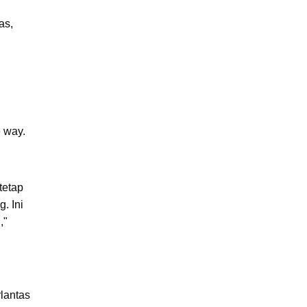
as,
 way.
tetap
. Ini
,"
lantas