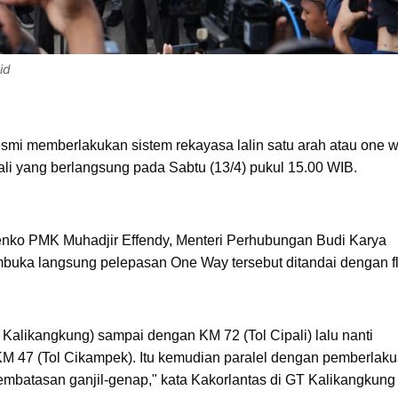
id
resmi memberlakukan sistem rekayasa lalin satu arah atau one 
li yang berlangsung pada Sabtu (13/4) pukul 15.00 WIB.
enko PMK Muhadjir Effendy, Menteri Perhubungan Budi Karya
ka langsung pelepasan One Way tersebut ditandai dengan fla
l Kalikangkung) sampai dengan KM 72 (Tol Cipali) lalu nanti
KM 47 (Tol Cikampek). Itu kemudian paralel dengan pemberlak
embatasan ganjil-genap," kata Kakorlantas di GT Kalikangkun