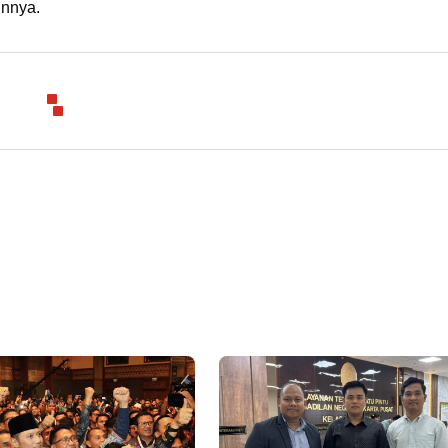
innya.