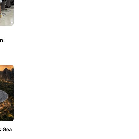
an
s Gea