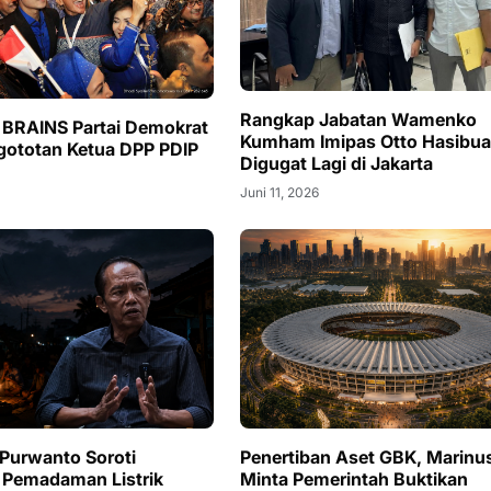
Rangkap Jabatan Wamenko
s BRAINS Partai Demokrat
Kumham Imipas Otto Hasibu
gototan Ketua DPP PDIP
Digugat Lagi di Jakarta
Juni 11, 2026
Purwanto Soroti
Penertiban Aset GBK, Marinu
 Pemadaman Listrik
Minta Pemerintah Buktikan