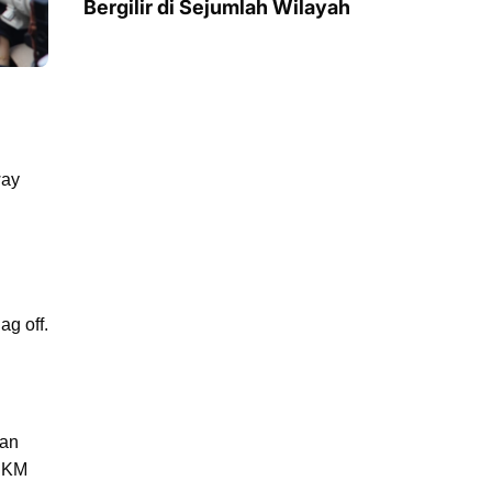
Bergilir di Sejumlah Wilayah
way
g off.
uan
g KM