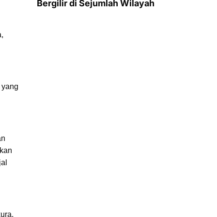
Bergilir di Sejumlah Wilayah
,
n yang
an
akan
jal
ura,