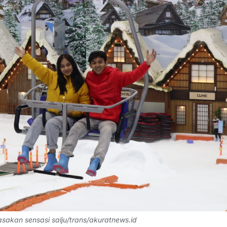
sakan sensasi salju/trans/akuratnews.id