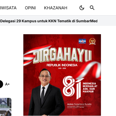
IWISATA
OPINI
KHAZANAH
mpus untuk KKN Tematik di Sumbar
Medan Jadi Laboratorium Transfor