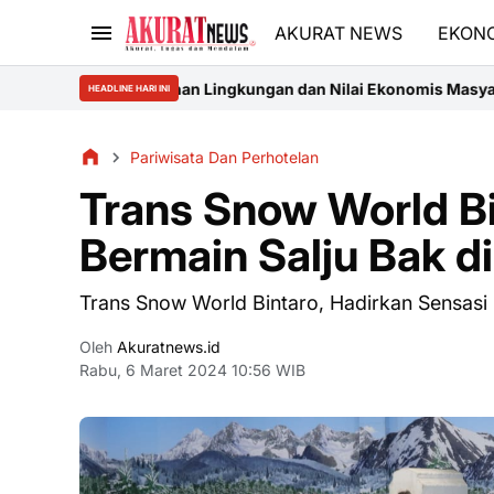
AKURAT NEWS
EKON
Ketahanan Lingkungan dan Nilai Ekonomis Masyarakat pada Prokli
HEADLINE HARI INI
Pariwisata Dan Perhotelan
Trans Snow World Bi
Bermain Salju Bak d
Trans Snow World Bintaro, Hadirkan Sensasi 
Oleh
Akuratnews.id
Rabu, 6 Maret 2024 10:56 WIB