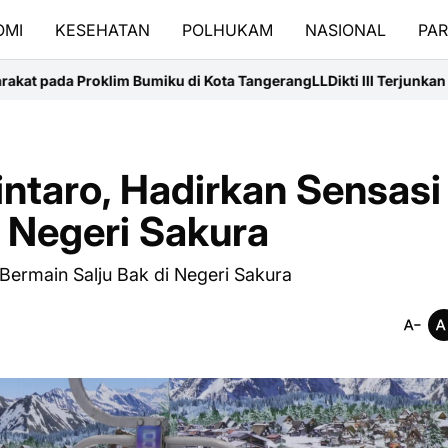
OMI
KESEHATAN
POLHUKAM
NASIONAL
PAR
m Bumiku di Kota Tangerang
LLDikti III Terjunkan Delegasi 29 Ka
ntaro, Hadirkan Sensasi
i Negeri Sakura
Bermain Salju Bak di Negeri Sakura