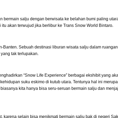
 bermain salju dengan berwisata ke belahan bumi paling utara
 itu akan terwujud jika berlibur ke Trans Snow World Bintaro.
tan-Banten. Sebuah destinasi liburan wisata salju dalam ruanga
yang tak terlupakan.
enghadirkan “Snow Life Experience” berbagai ekshibit yang ak
ehidupan suku eskimo di kutub utara. Tentunya hal ini merup
a biasanya kita hanya bisa seru-seruan bermain salju dan menja
at, karena selain bisa menikmati bermain salju bak di negeri Sak