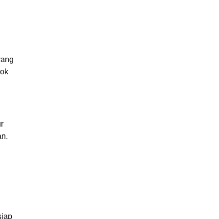
 yang
cok
r
an.
siap