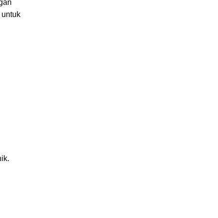
ngan
 untuk
n
nik.