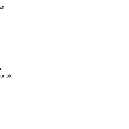
kan
a.
 untuk