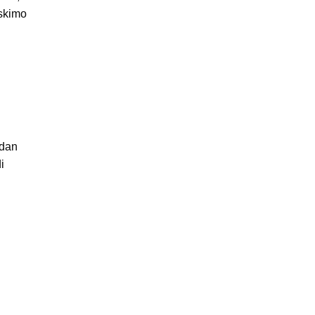
skimo
 dan
i