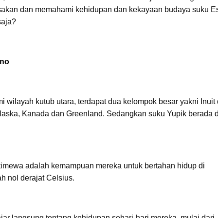
rasakan dan memahami kehidupan dan kekayaan budaya suku E
saja?
uno
ilayah kutub utara, terdapat dua kelompok besar yakni Inuit
 Alaska, Kanada dan Greenland. Sedangkan suku Yupik berada d
stimewa adalah kemampuan mereka untuk bertahan hidup di
h nol derajat Celsius.
ar langsung tentang kehidupan sehari-hari mereka, mulai dari