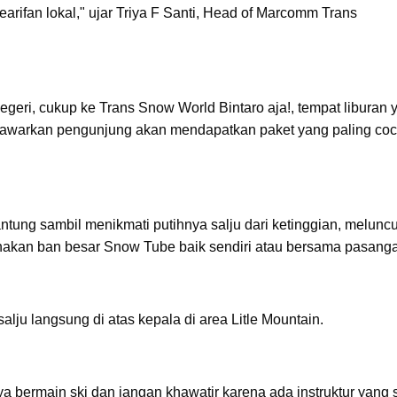
earifan lokal," ujar Triya F Santi, Head of Marcomm Trans
r negeri, cukup ke Trans Snow World Bintaro aja!, tempat liburan
tawarkan pengunjung akan mendapatkan paket yang paling co
antung sambil menikmati putihnya salju dari ketinggian, meluncu
kan ban besar Snow Tube baik sendiri atau bersama pasang
lju langsung di atas kepala di area Litle Mountain.
 bermain ski dan jangan khawatir karena ada instruktur yang 