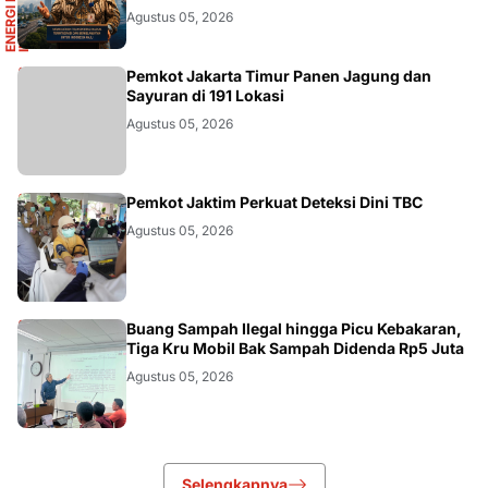
E
N
E
R
G
I
D
A
N
I
N
F
R
A
S
T
R
U
K
T
U
Agustus 05, 2026
AKURATNEWS
Pemkot Jakarta Timur Panen Jagung dan
Sayuran di 191 Lokasi
Agustus 05, 2026
AKURATNEWS
Pemkot Jaktim Perkuat Deteksi Dini TBC
Agustus 05, 2026
AKURATNEWS
Buang Sampah Ilegal hingga Picu Kebakaran,
Tiga Kru Mobil Bak Sampah Didenda Rp5 Juta
Agustus 05, 2026
Selengkapnya