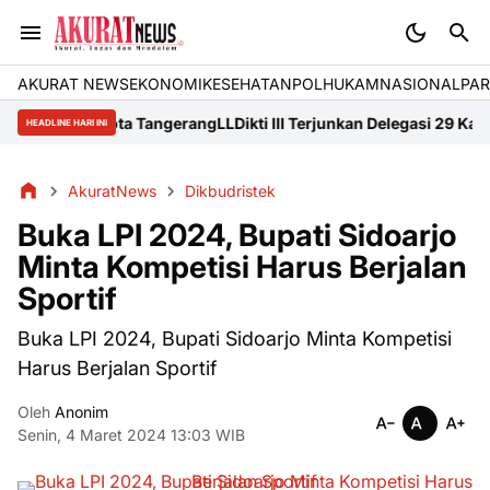
AKURAT NEWS
EKONOMI
KESEHATAN
POLHUKAM
NASIONAL
PAR
miku di Kota Tangerang
LLDikti III Terjunkan Delegasi 29 Kampus 
HEADLINE HARI INI
AkuratNews
Dikbudristek
Buka LPI 2024, Bupati Sidoarjo
Minta Kompetisi Harus Berjalan
Sportif
Buka LPI 2024, Bupati Sidoarjo Minta Kompetisi
Harus Berjalan Sportif
Oleh
Anonim
Senin, 4 Maret 2024 13:03 WIB