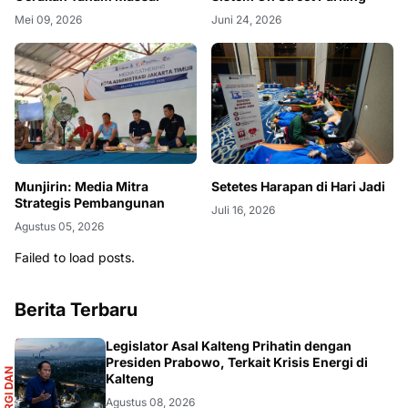
Mei 09, 2026
Juni 24, 2026
Munjirin: Media Mitra
Setetes Harapan di Hari Jadi
Strategis Pembangunan
Juli 16, 2026
Agustus 05, 2026
Failed to load posts.
Berita Terbaru
R
Legislator Asal Kalteng Prihatin dengan
Presiden Prabowo, Terkait Krisis Energi di
E
N
E
R
G
I
D
A
N
I
N
F
R
A
S
T
R
U
K
T
U
Kalteng
Agustus 08, 2026