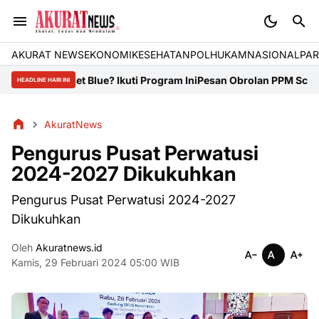
AKURAT NEWS
EKONOMI
KESEHATAN
POLHUKAM
NASIONAL
PAR
unset Blue? Ikuti Program Ini
Pesan Obrolan PPM School of Manag
HEADLINE HARI INI
AkuratNews
Pengurus Pusat Perwatusi
2024-2027 Dikukuhkan
Pengurus Pusat Perwatusi 2024-2027
Dikukuhkan
Oleh
Akuratnews.id
Kamis, 29 Februari 2024 05:00 WIB