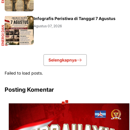
R
Infografis Peristiwa di Tanggal 7 Agustus
Agustus 07, 2026
E
N
E
R
G
I
D
A
N
I
N
F
R
A
S
T
R
U
K
T
U
Selengkapnya
Failed to load posts.
Posting Komentar