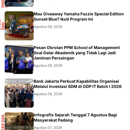
F
Mau Giveaway Yamaha Fazzio Special Edition
Sunset Blue? Ikuti Program Ini
S
A
I
N
S
D
A
O
T
M
O
T
I
N
O
Agustus 08, 2026
DIKBUDRISTEK
Pesan Obrolan PPM School of Management
Soal Gelar Akademik yang Tidak Lagi Jadi
Jaminan Persaingan
Agustus 08, 2026
DIKBUDRISTEK
Bank Jakarta Perkuat Kapabilitas Organisai
Melalui Investasi SDM di ODP IT Batch I 2026
Agustus 08, 2026
S
Infografis Sejarah Tanggal 7 Agustus Bagi
E
K
B
I
S
D
A
N
I
N
F
O
G
R
A
F
I
Masyarakat Padang
Agustus 07, 2026