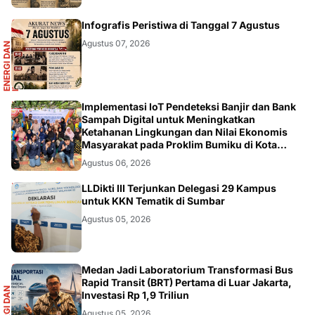
R
Infografis Peristiwa di Tanggal 7 Agustus
Agustus 07, 2026
E
N
E
R
G
I
D
A
N
I
N
F
R
A
S
T
R
U
K
T
U
DIKBUDRISTEK
Implementasi IoT Pendeteksi Banjir dan Bank
Sampah Digital untuk Meningkatkan
Ketahanan Lingkungan dan Nilai Ekonomis
Masyarakat pada Proklim Bumiku di Kota
Tangerang
Agustus 06, 2026
DIKBUDRISTEK
LLDikti III Terjunkan Delegasi 29 Kampus
untuk KKN Tematik di Sumbar
Agustus 05, 2026
R
Medan Jadi Laboratorium Transformasi Bus
Rapid Transit (BRT) Pertama di Luar Jakarta,
E
N
E
R
G
I
D
A
N
I
N
F
R
A
S
T
R
U
K
T
U
Investasi Rp 1,9 Triliun
Agustus 05, 2026