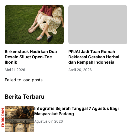
Birkenstock Hadirkan Dua
PPJAI Jadi Tuan Rumah
Desain Siluet Open-Toe
Deklarasi Gerakan Herbal
Ikonik
dan Rempah Indonesia
Mei 11, 2026
April 20, 2026
Failed to load posts.
Berita Terbaru
S
Infografis Sejarah Tanggal 7 Agustus Bagi
E
K
B
I
S
D
A
N
I
N
F
O
G
R
A
F
I
Masyarakat Padang
Agustus 07, 2026