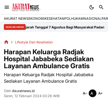
AKURAT NEWS
EKONOMI
KESEHATAN
POLHUKAM
NASIONAL
PAR
is Sejarah Tanggal 7 Agustus Bagi Masyarakat Padang
Infografis 
HEADLINE HARI INI
Lifestyle Dan Kesehatan
Harapan Keluarga Radjak
Hospital Jababeka Sediakan
Layanan Ambulance Gratis
Harapan Keluarga Radjak Hospital Jababeka
Sediakan Layanan Ambulance Gratis
Oleh
Akuratnews.id
Senin, 12 Februari 2024 03:26 WIB