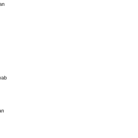
dan
wab
an