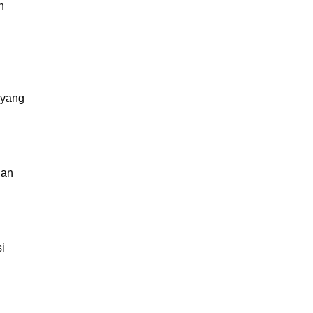
n
 yang
han
i