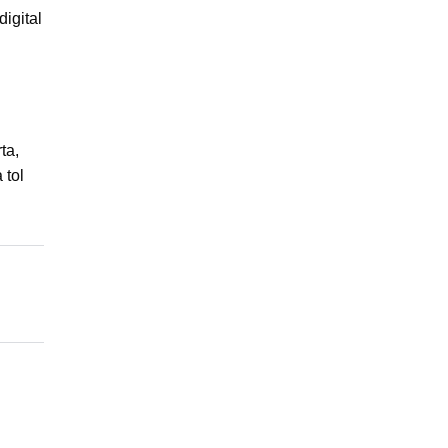
igital
ta,
 tol