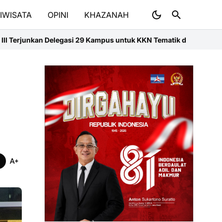
IWISATA
OPINI
KHAZANAH
gasi 29 Kampus untuk KKN Tematik di Sumbar
Medan Jadi Laboratoriu