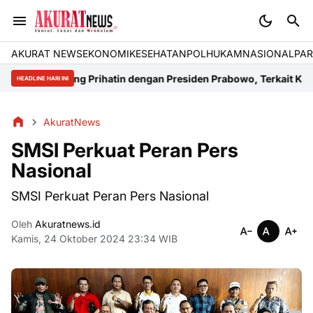
AKURAT NEWS
EKONOMI
KESEHATAN
POLHUKAM
NASIONAL
PAR
Kalteng Prihatin dengan Presiden Prabowo, Terkait Krisis Energi d
HEADLINE HARI INI
AkuratNews
SMSI Perkuat Peran Pers
Nasional
SMSI Perkuat Peran Pers Nasional
Oleh
Akuratnews.id
Kamis, 24 Oktober 2024 23:34 WIB