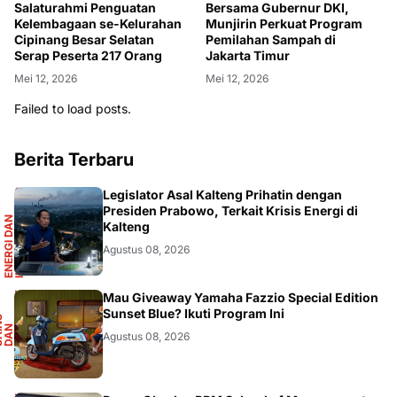
Salaturahmi Penguatan
Bersama Gubernur DKI,
Kelembagaan se-Kelurahan
Munjirin Perkuat Program
Cipinang Besar Selatan
Pemilahan Sampah di
Serap Peserta 217 Orang
Jakarta Timur
Mei 12, 2026
Mei 12, 2026
Failed to load posts.
Berita Terbaru
R
Legislator Asal Kalteng Prihatin dengan
Presiden Prabowo, Terkait Krisis Energi di
E
N
E
R
G
I
D
A
N
I
N
F
R
A
S
T
R
U
K
T
U
Kalteng
Agustus 08, 2026
F
Mau Giveaway Yamaha Fazzio Special Edition
Sunset Blue? Ikuti Program Ini
S
A
I
N
S
D
A
O
T
M
O
T
I
N
O
Agustus 08, 2026