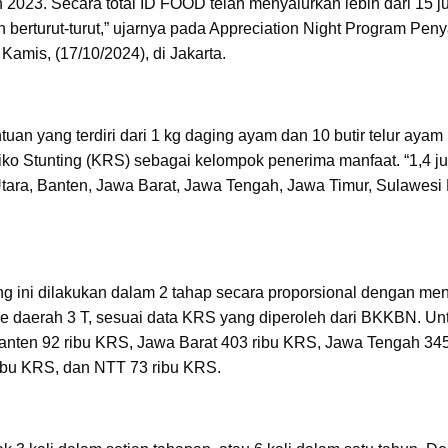
 2023. Secara total ID FOOD telah menyalurkan lebih dari 15 j
 berturut-turut,” ujarnya pada Appreciation Night Program Pen
amis, (17/10/2024), di Jakarta.
uan yang terdiri dari 1 kg daging ayam dan 10 butir telur ayam
siko Stunting (KRS) sebagai kelompok penerima manfaat. “1,4 ju
 Utara, Banten, Jawa Barat, Jawa Tengah, Jawa Timur, Sulawesi 
ing ini dilakukan dalam 2 tahap secara proporsional dengan me
ke daerah 3 T, sesuai data KRS yang diperoleh dari BKKBN. Un
Banten 92 ribu KRS, Jawa Barat 403 ribu KRS, Jawa Tengah 345
ibu KRS, dan NTT 73 ribu KRS.