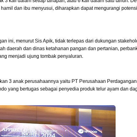
 kali dalam setiap tahapan, atau 6 kali dalam satu tahun. D
u hamil dan ibu menyusui, diharapkan dapat mengurangi potens
n ini, menurut Sis Apik, tidak terlepas dari dukungan stakehol
ntah daerah dan dinas ketahanan pangan dan pertanian, perban
r yang menjadi ujung tombak penyaluran.
ahkan 3 anak perusahaannya yaitu PT Perusahaan Perdagangan
indo yang bertugas sebagai penyedia produk telur ayam dan da