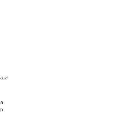
s.id
ma
an