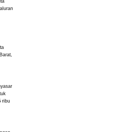
uta
yaluran
ta
Barat,
nyasar
tuk
 ribu