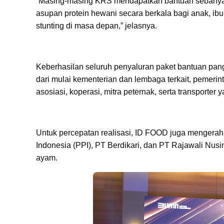
“Masing-masing KRS mendapatkan bantuan sebanyak 3
asupan protein hewani secara berkala bagi anak, ib
stunting di masa depan,” jelasnya.
Keberhasilan seluruh penyaluran paket bantuan panga
dari mulai kementerian dan lembaga terkait, pemeri
asosiasi, koperasi, mitra peternak, serta transporte
Untuk percepatan realisasi, ID FOOD juga menger
Indonesia (PPI), PT Berdikari, dan PT Rajawali Nus
ayam.