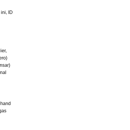
ni, ID
ier,
ero)
nsar)
nal
n hand
gas