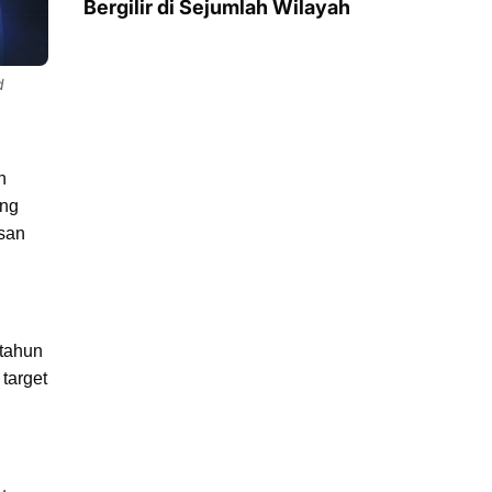
Bergilir di Sejumlah Wilayah
d
n
ang
san
 tahun
target