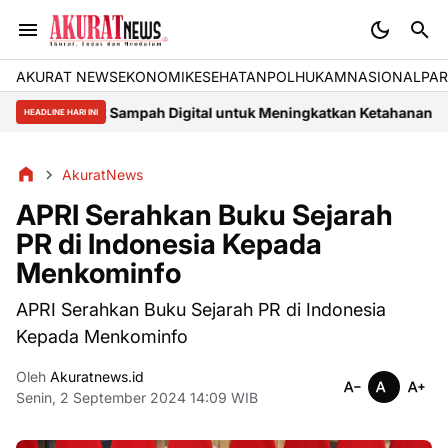
AKURAT NEWS
EKONOMI
KESEHATAN
POLHUKAM
NASIONAL
PAR
n Bank Sampah Digital untuk Meningkatkan Ketahanan Lingkungan 
HEADLINE HARI INI
AkuratNews
APRI Serahkan Buku Sejarah
PR di Indonesia Kepada
Menkominfo
APRI Serahkan Buku Sejarah PR di Indonesia
Kepada Menkominfo
Oleh
Akuratnews.id
Senin, 2 September 2024 14:09 WIB