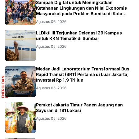
DIKBUDRISTEK
Sampah Digital untuk Meningkatkan
Ketahanan Lingkungan dan Nilai Ekonomis
Masyarakat pada Proklim Bumiku di Kota
Tangerang
Agustus 06, 2026
DIKBUDRISTEK
LLDikti III Terjunkan Delegasi 29 Kampus
untuk KKN Tematik di Sumbar
Agustus 05, 2026
R
Medan Jadi Laboratorium Transformasi Bus
Rapid Transit (BRT) Pertama di Luar Jakarta,
E
N
E
R
G
I
D
A
N
I
N
F
R
A
S
T
R
U
K
T
U
Investasi Rp 1,9 Triliun
Agustus 05, 2026
AKURATNEWS
Pemkot Jakarta Timur Panen Jagung dan
Sayuran di 191 Lokasi
Agustus 05, 2026